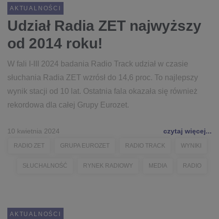
AKTUALNOŚCI
Udział Radia ZET najwyższy
od 2014 roku!
W fali I-III 2024 badania Radio Track udział w czasie
słuchania Radia ZET wzrósł do 14,6 proc. To najlepszy
wynik stacji od 10 lat. Ostatnia fala okazała się również
rekordowa dla całej Grupy Eurozet.
10 kwietnia 2024
czytaj więcej...
RADIO ZET
GRUPA EUROZET
RADIO TRACK
WYNIKI
SŁUCHALNOŚĆ
RYNEK RADIOWY
MEDIA
RADIO
AKTUALNOŚCI