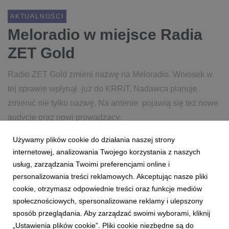
AKTUALNOŚCI
Meloradio w miejsce Radia
ZET Gold
Radio ZET Gold zmieni nazwę na Meloradio. Wniosek w
tej sprawie wpłynął już do KRRiT. Nadawca planuje
zmienić nie tylko nazwę. Na antenie pojawią się też nowe
audycje oraz nowi prowadzący.
Używamy plików cookie do działania naszej strony
22 maja 2017
czytaj więcej...
internetowej, analizowania Twojego korzystania z naszych
MELORADIO
RADIO ZET GOLD
ZET GOLD
usług, zarządzania Twoimi preferencjami online i
personalizowania treści reklamowych. Akceptując nasze pliki
RYNEK RADIOWY
RADIO
NOWE ROZGŁOŚNIE
cookie, otrzymasz odpowiednie treści oraz funkcje mediów
społecznościowych, spersonalizowane reklamy i ulepszony
sposób przeglądania. Aby zarządzać swoimi wyborami, kliknij
„Ustawienia plików cookie”. Pliki cookie niezbędne są do