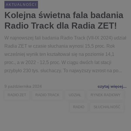
AKTUALNOŚCI
Kolejna świetna fala badania
Radio Track dla Radia ZET!
W najnowszej fali badania Radio Track (VII-IX 2024) udział
Radia ZET w czasie słuchania wynosi 15,5 proc. Rok
wcześniej wynik ten kształtował się na poziomie 14,1
proc., a w 2022 - 12,5 proc. W ciągu dwóch lat stacji
przybyło 230 tys. słuchaczy. To najwyższy wzrost na po...
9 października 2024
czytaj więcej...
RADIO ZET
RADIO TRACK
UDZIAŁ
RYNEK RADIOWY
RADIO
SŁUCHALNOŚĆ