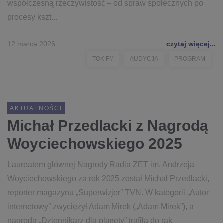
współczesną rzeczywistość – od spraw społecznych po
procesy kszt...
12 marca 2026
czytaj więcej...
TOK FM
AUDYCJA
PROGRAM
AKTUALNOŚCI
Michał Przedlacki z Nagrodą
Woyciechowskiego 2025
Laureatem głównej Nagrody Radia ZET im. Andrzeja
Woyciechowskiego za rok 2025 został Michał Przedlacki,
reporter magazynu „Superwizjer” TVN. W kategorii „Autor
internetowy” zwyciężył Adam Mirek („Adam Mirek”), a
nagroda „Dziennikarz dla planety” trafiła do rąk