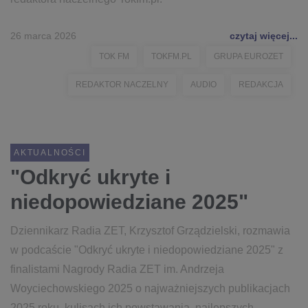
26 marca 2026
czytaj więcej...
TOK FM
TOKFM.PL
GRUPA EUROZET
REDAKTOR NACZELNY
AUDIO
REDAKCJA
AKTUALNOŚCI
"Odkryć ukryte i
niedopowiedziane 2025"
Dziennikarz Radia ZET, Krzysztof Grządzielski, rozmawia
w podcaście "Odkryć ukryte i niedopowiedziane 2025" z
finalistami Nagrody Radia ZET im. Andrzeja
Woyciechowskiego 2025 o najważniejszych publikacjach
2025 roku, kulisach ich powstawania, najlepszych