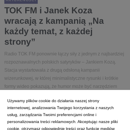
AKTUALNOŚCI
TOK FM i Janek Koza
wracają z kampanią „Na
każdy temat, z każdej
strony”
Radio TOK FM ponownie łączy siły z jednym z najbardziej
rozpoznawalnych polskich satyryków – Jankiem Kozą.
Stacja wystartowała z drugą odsłoną kampanii
wizerunkowej, w której minimalistyczne rysunki i krótkie
formy wideo pokazują, że humor może być narzędziem
mówienia o ...
Używamy plików cookie do działania naszej strony
internetowej, analizowania Twojego korzystania z naszych
6 marca 2026
czytaj więcej...
usług, zarządzania Twoimi preferencjami online i
personalizowania treści reklamowych. Akceptując nasze pliki
cookie, otrzymasz odpowiednie treści oraz funkcje mediów