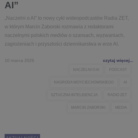
AI”
„Naczelni o AI” to nowy cykl wideopodcastów Radia ZET,
w którym Marcin Zaborski rozmawia z redaktorami
naczelnymi polskich mediów o szansach, wyzwaniach,
zagrożeniach i przyszłości dziennikarstwa w erze AI.
10 marca 2026
czytaj więcej...
NACZELNI O AI
PODCAST
NAGRODA WOYCIECHOWSKIEGO
AI
SZTUCZNA INTELIGENCJA
RADIO ZET
MARCIN ZABORSKI
MEDIA