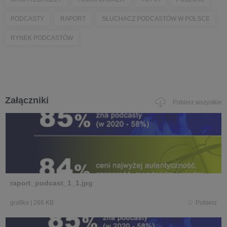
PODCASTY
RAPORT
SŁUCHACZ PODCASTÓW W POLSCE
RYNEK PODCASTÓW
Załączniki
Pobierz wszystkie
raport_podcast_1_1.jpg
grafika
|
266 KB
Pobierz