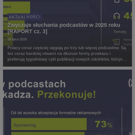
AKTUALNOŚCI
Zwyczaje słuchania podcastów w 2025 roku
[RAPORT cz. 3]
16 lipca 2026
Polacy coraz częściej sięgają po trzy lub więcej podcastów. Są
też coraz bardziej otwarci na dłuższe formy przekazu i
preferują tygodniowy cykl publikacji nowych odcinków, których
najchętniej słuchają 1-2 dni po premierze. Rośnie
zainteresowanie podcastami wideo, ale pie...