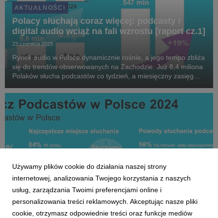
AKTUALNOŚCI
Polacy słuchają coraz więcej: podcasty i
digital audio wciąż na fali wzrostu [raport cz.1]
23 czerwca 2025
Rynek audio w Polsce dynamicznie rośnie, a jego tempo zbliża
się do trendów obserwowanych na Zachodzie. Już 8,4 miliona
Polaków słucha podcastów co tydzień, a miesięczny zasięg
sięga niemal 11 milionów - wynika z szóstej edycji badania
„Słuchacz podcastów w Polsce” przyg...
Używamy plików cookie do działania naszej strony
internetowej, analizowania Twojego korzystania z naszych
usług, zarządzania Twoimi preferencjami online i
personalizowania treści reklamowych. Akceptując nasze pliki
cookie, otrzymasz odpowiednie treści oraz funkcje mediów
AKTUALNOŚCI