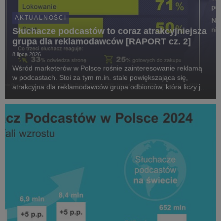
AKTUALNOŚCI
Słuchacze podcastów to coraz atrakcyjniejsza
grupa dla reklamodawców [RAPORT cz. 2]
8 lipca 2026
Wśród marketerów w Polsce rośnie zainteresowanie reklamą
w podcastach. Stoi za tym m.in. stale powiększająca się,
atrakcyjna dla reklamodawców grupa odbiorców, która liczy już
blisko 12 milionów osób. Do inwestowania w ten format
zachęcają również powszechna akceptacja r...