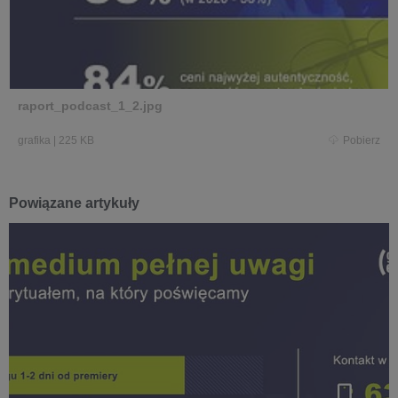
raport_podcast_1_2.jpg
grafika
|
225 KB
Pobierz
Powiązane artykuły