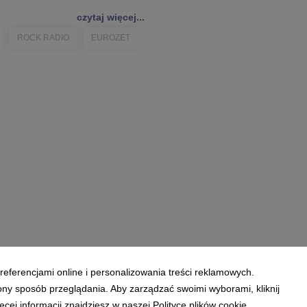
czytaj więcej...
ROCK RADIO
EUROZET
referencjami online i personalizowania treści reklamowych.
ony sposób przeglądania. Aby zarządzać swoimi wyborami, kliknij
ej informacji znajdziesz w naszej Polityce plików cookie.