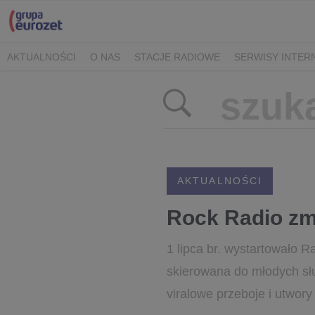
AKTUALNOŚCI
O NAS
STACJE RADIOWE
SERWISY INTE
POLITYKA PRYWATNOŚCI
AKTUALNOŚCI
Rock Radio zm
1 lipca br. wystartowało
skierowana do młodych słu
viralowe przeboje i utwor