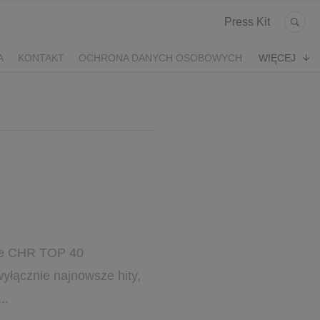
Press Kit
A
KONTAKT
OCHRONA DANYCH OSOBOWYCH
WIĘCEJ
cie CHR TOP 40
yłącznie najnowsze hity,
..