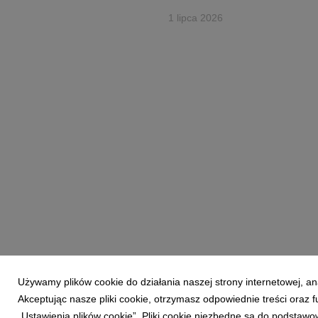
1 lipca 2026
Używamy plików cookie do działania naszej strony internetowej, an
Akceptując nasze pliki cookie, otrzymasz odpowiednie treści oraz
Powered by
„Ustawienia plików cookie”. Pliki cookie niezbędne są do podstawo