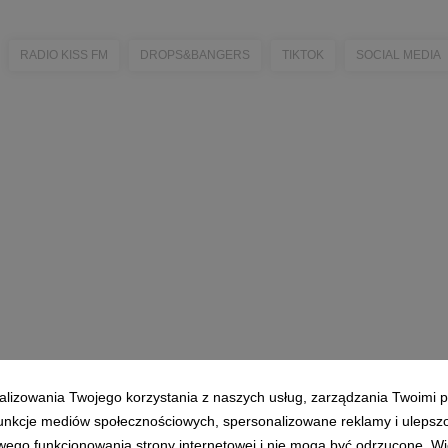
RADIO KISS FM
DROPS&BANGERS
TIKTOK
SOCIAL MEDIA
alizowania Twojego korzystania z naszych usług, zarządzania Twoimi p
 funkcje mediów społecznościowych, spersonalizowane reklamy i ulepsz
wego funkcjonowania strony internetowej i nie mogą być odrzucone. Więc