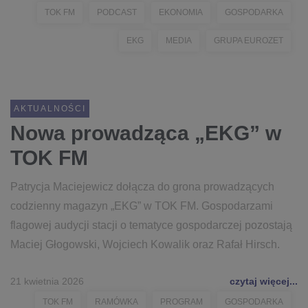
TOK FM
PODCAST
EKONOMIA
GOSPODARKA
EKG
MEDIA
GRUPA EUROZET
AKTUALNOŚCI
Nowa prowadząca „EKG” w
TOK FM
Patrycja Maciejewicz dołącza do grona prowadzących
codzienny magazyn „EKG” w TOK FM. Gospodarzami
flagowej audycji stacji o tematyce gospodarczej pozostają
Maciej Głogowski, Wojciech Kowalik oraz Rafał Hirsch.
21 kwietnia 2026
czytaj więcej...
TOK FM
RAMÓWKA
PROGRAM
GOSPODARKA