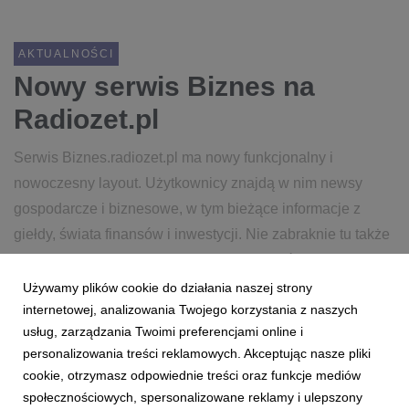
AKTUALNOŚCI
Nowy serwis Biznes na
Radiozet.pl
Serwis Biznes.radiozet.pl ma nowy funkcjonalny i
nowoczesny layout. Użytkownicy znajdą w nim newsy
gospodarcze i biznesowe, w tym bieżące informacje z
giełdy, świata finansów i inwestycji. Nie zabraknie tu także
praktycznych porad i informacji, jak założyć oraz z
sukcese...
Używamy plików cookie do działania naszej strony
internetowej, analizowania Twojego korzystania z naszych
usług, zarządzania Twoimi preferencjami online i
6 czerwca 2019
czytaj więcej...
personalizowania treści reklamowych. Akceptując nasze pliki
RADIOZET.PL
BIZNES
EKONOMIA
GOSPODARKA
cookie, otrzymasz odpowiednie treści oraz funkcje mediów
społecznościowych, spersonalizowane reklamy i ulepszony