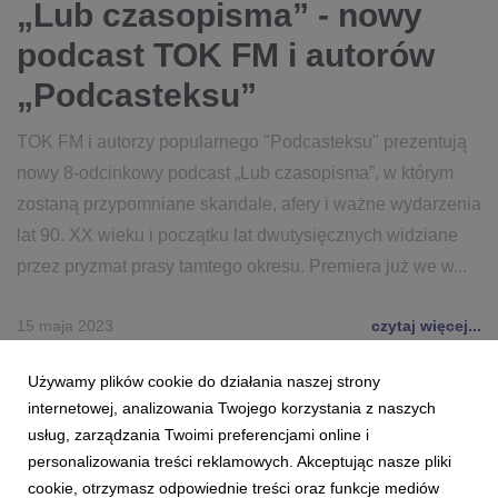
„Lub czasopisma” - nowy
podcast TOK FM i autorów
„Podcasteksu”
TOK FM i autorzy popularnego "Podcasteksu" prezentują
nowy 8-odcinkowy podcast „Lub czasopisma”, w którym
zostaną przypomniane skandale, afery i ważne wydarzenia
lat 90. XX wieku i początku lat dwutysięcznych widziane
przez pryzmat prasy tamtego okresu. Premiera już we w...
15 maja 2023
czytaj więcej...
TOK FM
RADIO
PODCAST
PODCASTEX
MEDIA
Używamy plików cookie do działania naszej strony
GRUPA EUROZET
internetowej, analizowania Twojego korzystania z naszych
usług, zarządzania Twoimi preferencjami online i
personalizowania treści reklamowych. Akceptując nasze pliki
cookie, otrzymasz odpowiednie treści oraz funkcje mediów