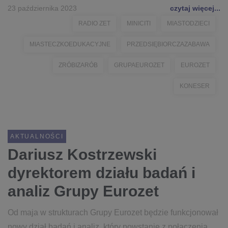
23 października 2023
czytaj więcej...
RADIO ZET
MINICITI
MIASTODZIECI
MIASTECZKOEDUKACYJNE
PRZEDSIĘBIORCZAZABAWA
ZRÓBIZARÓB
GRUPAEUROZET
EUROZET
KONESER
AKTUALNOŚCI
Dariusz Kostrzewski
dyrektorem działu badań i
analiz Grupy Eurozet
Od maja w strukturach Grupy Eurozet będzie funkcjonował
nowy dział badań i analiz, który powstanie z połączenia