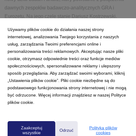
dawnych zespołów badawczo-analitycznych GRA i
Eurozetu. Na jego czele stanie Dariusz Kostrzewski.
Używamy plików cookie do działania naszej strony
26 kwietnia 2023
czytaj więcej...
internetowej, analizowania Twojego korzystania z naszych
GRUPAEUROZET
KOSTRZEWSKI
BADANIA
usług, zarządzania Twoimi preferencjami online i
personalizowania treści reklamowych. Akceptując nasze pliki
DYREKTOR BADAŃ I ANALIZ
cookie, otrzymasz odpowiednie treści oraz funkcje mediów
społecznościowych, spersonalizowane reklamy i ulepszony
sposób przeglądania. Aby zarządzać swoimi wyborami, kliknij
„Ustawienia plików cookie”. Pliki cookie niezbędne są do
podstawowego funkcjonowania strony internetowej i nie mogą
być odrzucone. Więcej informacji znajdziesz w naszej Polityce
plików cookie.
Powered by
Zaakceptuj
Polityka plików
Odrzuć
wszystkie
cookies