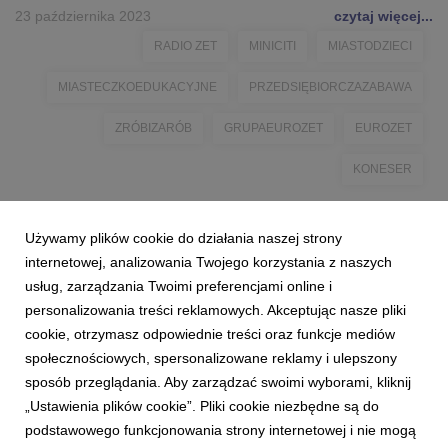
23 października 2023
czytaj więcej...
RADIO ZET
MINICITI
MIASTODZIECI
MIASTECZKOEDUKACYJNE
PRZEDSIĘBIORCZAZABAWA
ZRÓBIZARÓB
GRUPAEUROZET
EUROZET
KONESER
Używamy plików cookie do działania naszej strony
internetowej, analizowania Twojego korzystania z naszych
usług, zarządzania Twoimi preferencjami online i
personalizowania treści reklamowych. Akceptując nasze pliki
cookie, otrzymasz odpowiednie treści oraz funkcje mediów
społecznościowych, spersonalizowane reklamy i ulepszony
sposób przeglądania. Aby zarządzać swoimi wyborami, kliknij
„Ustawienia plików cookie”. Pliki cookie niezbędne są do
podstawowego funkcjonowania strony internetowej i nie mogą