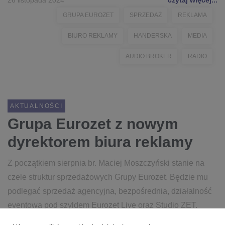
26 listopada 2024
czytaj więcej...
GRUPA EUROZET
SPRZEDAŻ
REKLAMA
BIURO REKLAMY
HANDERSKA
MEDIA
AUDIO BROKER
RADIO
AKTUALNOŚCI
Grupa Eurozet z nowym
dyrektorem biura reklamy
Z początkiem sierpnia br. Maciej Moszczyński stanie na
czele struktur sprzedażowych Grupy Eurozet. Będzie mu
podlegać sprzedaż agencyjna, bezpośrednia, działalność
eventowa pod szyldem Eurozet Live oraz Studio ZET.