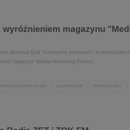
z wyróżnieniem magazynu "Medi
et) otrzymał tytuł "Kreatywny Innowator" w dorocznym 
rzez magazyn "Media Marketing Polska".
MEDIA MARKETING POLSKA
AUDIO BROKER
GRUPA EUROZET