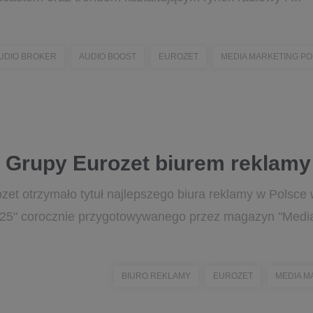
UDIO BROKER
AUDIO BOOST
EUROZET
MEDIA MARKETING P
 Grupy Eurozet biurem reklamy
et otrzymało tytuł najlepszego biura reklamy w Polsce w
025" corocznie przygotowywanego przez magazyn "Media
BIURO REKLAMY
EUROZET
MEDIA M