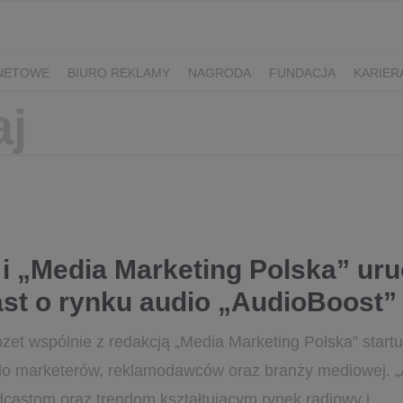
RNETOWE
BIURO REKLAMY
NAGRODA
FUNDACJA
KARIER
 i „Media Marketing Polska” ur
st o rynku audio „AudioBoost”
zet wspólnie z redakcją „Media Marketing Polska” star
o marketerów, reklamodawców oraz branży mediowej. „
dcastom oraz trendom kształtującym rynek radiowy i ...