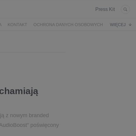
Press Kit
A
KONTAKT
OCHRONA DANYCH OSOBOWYCH
WIĘCEJ
uchamiają
tują z nowym branded
AudioBoost” poświęcony