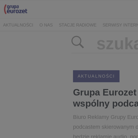
AKTUALNOŚCI
O NAS
STACJE RADIOWE
SERWISY INTE
POLITYKA PRYWATNOŚCI
AKTUALNOŚCI
Grupa Eurozet
wspólny podca
Biuro Reklamy Grupy Euro
podcastem skierowanym d
będzie reklamie audio, po