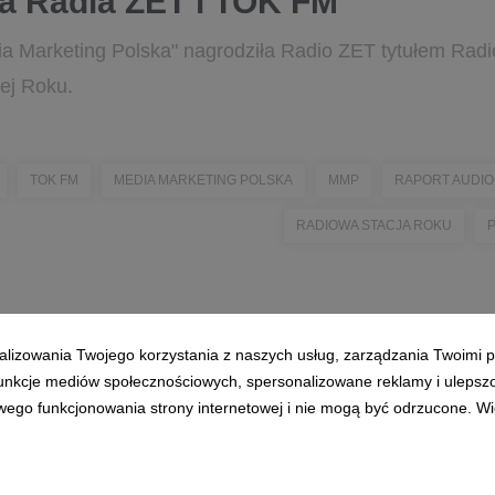
la Radia ZET i TOK FM
 Marketing Polska" nagrodziła Radio ZET tytułem Radi
ej Roku.
TOK FM
MEDIA MARKETING POLSKA
MMP
RAPORT AUDIO
RADIOWA STACJA ROKU
alizowania Twojego korzystania z naszych usług, zarządzania Twoimi p
 funkcje mediów społecznościowych, spersonalizowane reklamy i ulepsz
wego funkcjonowania strony internetowej i nie mogą być odrzucone. Więc