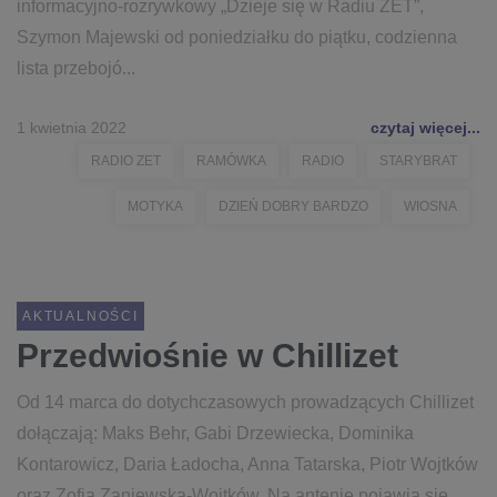
informacyjno-rozrywkowy „Dzieje się w Radiu ZET”,
Szymon Majewski od poniedziałku do piątku, codzienna
lista przebojó...
1 kwietnia 2022
czytaj więcej...
RADIO ZET
RAMÓWKA
RADIO
STARYBRAT
MOTYKA
DZIEŃ DOBRY BARDZO
WIOSNA
AKTUALNOŚCI
Przedwiośnie w Chillizet
Od 14 marca do dotychczasowych prowadzących Chillizet
dołączają: Maks Behr, Gabi Drzewiecka, Dominika
Kontarowicz, Daria Ładocha, Anna Tatarska, Piotr Wojtków
oraz Zofia Zaniewska-Wojtków. Na antenie pojawią się