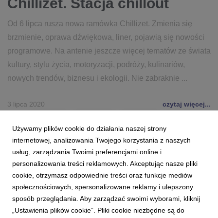
Chillizet. Stacja chillout
Od 6 lipca rusza nowa ramówka Chillizet. Zmienia się
brzmienie, oprawa dźwiękowa, liner, pojawią się nowości
programowe. Na antenie jeszcze więcej tematów ze świata
kultury, stylu życia, motoryzacji, podróży, kulinariów,
nowych trendów, biznesu i ekologii. Nie zabraknie ...
3 lipca 2020
czytaj więcej...
CHILLIZET
RAMÓWKA
CHILLOUT
CHILL OUT
Używamy plików cookie do działania naszej strony
NOWOŚCI
internetowej, analizowania Twojego korzystania z naszych
usług, zarządzania Twoimi preferencjami online i
personalizowania treści reklamowych. Akceptując nasze pliki
cookie, otrzymasz odpowiednie treści oraz funkcje mediów
społecznościowych, spersonalizowane reklamy i ulepszony
sposób przeglądania. Aby zarządzać swoimi wyborami, kliknij
„Ustawienia plików cookie”. Pliki cookie niezbędne są do