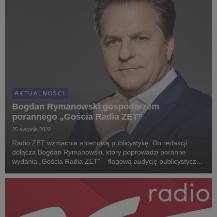
AKTUALNOŚCI
Bogdan Rymanowski gospodarzem
porannego „Gościa Radia ZET”
25 sierpnia 2022
Radio ZET wzmacnia antenową publicystykę. Do redakcji
dołącza Bogdan Rymanowski, który poprowadzi poranne
wydania „Gościa Radia ZET” – flagową audycję publicystyczną
stacji. Beata Lubecka zostanie gospodynią popołudniowego
„Gościa Radia ZET”.