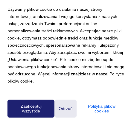
Używamy plików cookie do działania naszej strony
internetowej, analizowania Twojego korzystania z naszych
usług, zarządzania Twoimi preferencjami online i
personalizowania treści reklamowych. Akceptując nasze pliki
cookie, otrzymasz odpowiednie treści oraz funkcje mediów
AKTUALNOŚCI
społecznościowych, spersonalizowane reklamy i ulepszony
„Gra o głosy” - wspólny program Wirtualnej
sposób przeglądania. Aby zarządzać swoimi wyborami, kliknij
Polski i Radia ZET
„Ustawienia plików cookie”. Pliki cookie niezbędne są do
17 sierpnia 2023
podstawowego funkcjonowania strony internetowej i nie mogą
Wirtualna Polska i Radio ZET połączyły siły w kampanii
być odrzucone. Więcej informacji znajdziesz w naszej Polityce
wyborczej. Redakcje wspólnie będą przygotowywać specjalny
plików cookie.
program „Gra o głosy”. W każdym odcinku duet prowadzących
będzie gościł polityków reprezentujących partie i komitety
wyborcze startujące w nadchodzących wybor...
Zaakceptuj
Polityka plików
Odrzuć
wszystkie
cookies
Powered by