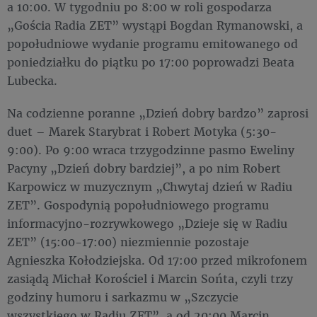
a 10:00. W tygodniu po 8:00 w roli gospodarza
„Gościa Radia ZET” wystąpi Bogdan Rymanowski, a
popołudniowe wydanie programu emitowanego od
poniedziałku do piątku po 17:00 poprowadzi Beata
Lubecka.
Na codzienne poranne „Dzień dobry bardzo” zaprosi
duet – Marek Starybrat i Robert Motyka (5:30-
9:00). Po 9:00 wraca trzygodzinne pasmo Eweliny
Pacyny „Dzień dobry bardziej”, a po nim Robert
Karpowicz w muzycznym „Chwytaj dzień w Radiu
ZET”. Gospodynią popołudniowego programu
informacyjno-rozrywkowego „Dzieje się w Radiu
ZET” (15:00-17:00) niezmiennie pozostaje
Agnieszka Kołodziejska. Od 17:00 przed mikrofonem
zasiądą Michał Korościel i Marcin Sońta, czyli trzy
godziny humoru i sarkazmu w „Szczycie
wszystkiego w Radiu ZET”, a od 20:00 Marcin