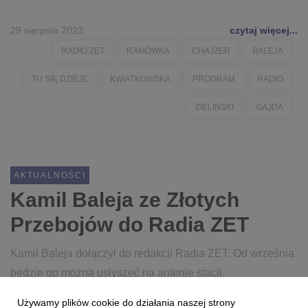
29 sierpnia 2023
czytaj więcej...
RADIO ZET
RAMÓWKA
CHAJZER
BALEJA
TU SIĘ DZIEJE
KWIATKOWSKA
PROGRAM
RADIO
ZIELIŃSKI
GAJDA
AKTUALNOŚCI
Kamil Baleja ze Złotych
Przebojów do Radia ZET
Kamil Baleja dołączył do redakcji Radia ZET. Od września
będzie go można usłyszeć na antenie stacji.
Używamy plików cookie do działania naszej strony