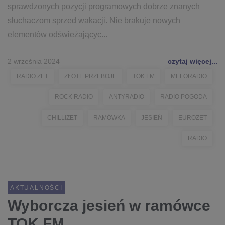
sprawdzonych pozycji programowych dobrze znanych
słuchaczom sprzed wakacji. Nie brakuje nowych
elementów odświeżającyc...
2 września 2024
czytaj więcej...
RADIO ZET
ZŁOTE PRZEBOJE
TOK FM
MELORADIO
ROCK RADIO
ANTYRADIO
RADIO POGODA
CHILLIZET
RAMÓWKA
JESIEŃ
EUROZET
RADIO
AKTUALNOŚCI
Wyborcza jesień w ramówce
TOK FM