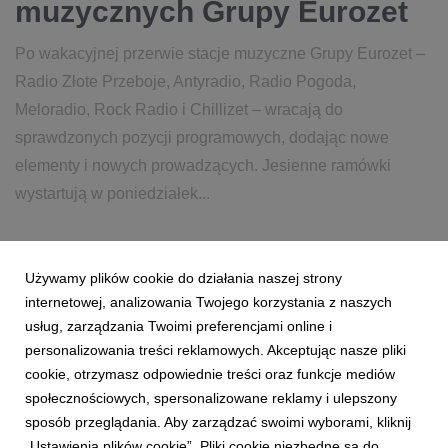
muzycznych Grupy Eurozet
Po wakacyjnej przerwie stacje muzyczne Grupy Eurozet –
Radio Złote Przeboje, Antyradio, Radio Pogoda,
Meloradio, Rock Radio i Chillizet – wracają do
sprawdzonych pozycji programowych, dodając nowe
elementy i nowych prowadzących. Jesienne ramówki
wystartują w poniedziałek...
31 sierpnia 2023
czytaj więcej...
Używamy plików cookie do działania naszej strony
ZŁOTE PRZEBOJE
ANTYRADIO
RADIO POGODA
internetowej, analizowania Twojego korzystania z naszych
ROCK RADIO
CHILLIZET
RAMÓWKA
JESIEŃ
usług, zarządzania Twoimi preferencjami online i
personalizowania treści reklamowych. Akceptując nasze pliki
RADIO
MEDIA
PROGRAM
cookie, otrzymasz odpowiednie treści oraz funkcje mediów
społecznościowych, spersonalizowane reklamy i ulepszony
sposób przeglądania. Aby zarządzać swoimi wyborami, kliknij
„Ustawienia plików cookie”. Pliki cookie niezbędne są do