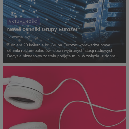
AKTUALNOŚCI
Nowe cenniki Grupy Eurozet
12 kwietnia 2024
Z dniem 29 kwietnia br. Grupa Eurozet wprowadza nowe
cenniki reklam pakietów, sieci i wybranych stacji radiowych.
Decyzja biznesowa została podjęta m.in. w związku z dobrą
koniunkturą na rynku reklamy radiowej oraz rosnącymi
wynikami słuchalności stacji wchodzących w skł...