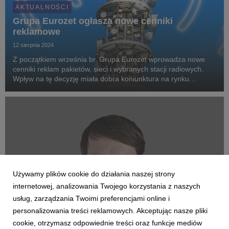
AKTUALNOŚCI
Grupa Eurozet ogłasza nowe cenniki
reklamowe
12 sierpnia 2024
Z początkiem września br. Grupa Eurozet wprowadza nowe
cenniki reklam pakietów, sieci i wybranych stacji radiowych.
Wpływ na tę decyzję miała dobra koniunktura na rynku
reklamy radiowej oraz systematycznie rosnące wyniki
słuchalności stacji należących do Grupy.
Używamy plików cookie do działania naszej strony
internetowej, analizowania Twojego korzystania z naszych
usług, zarządzania Twoimi preferencjami online i
personalizowania treści reklamowych. Akceptując nasze pliki
cookie, otrzymasz odpowiednie treści oraz funkcje mediów
AKTUALNOŚCI