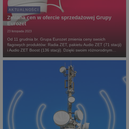
AKTUALNOŚCI
Zmiana cen w ofercie sprzedażowej Grupy
Eurozet
23 listopada 2023
Od 11 grudnia br. Grupa Eurozet zmienia ceny swoich
flagowych produktów: Radia ZET, pakietu Audio ZET (71 stacji)
i Audio ZET Boost (136 stacji). Dzięki swoim różnorodnym
radiowym markom Grupa Eurozet dostarcza dopasowane do
potrzeb reklamodawców rozwiązania na poziomie ...