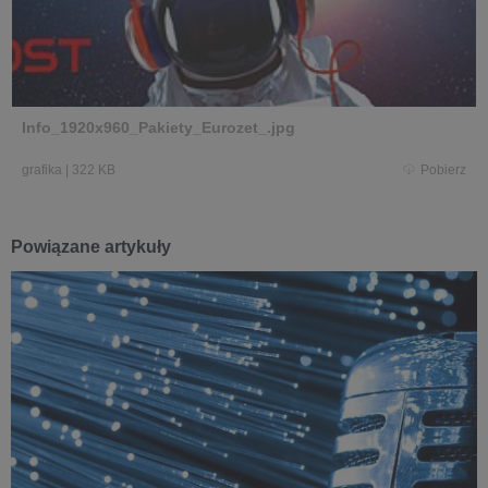
Info_1920x960_Pakiety_Eurozet_.jpg
grafika
|
322 KB
Pobierz
Powiązane artykuły