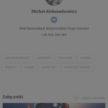
Michał Aleksandrowicz
dział komunikacji korporacyjnej
Grupa Eurozet
+48 604 799 366
GRUPA EUROZET
EUROZET
REKLAMA
CENNIK
PAKIETY
RADIO
AUDIO ZET
AUDIO ZET BOOST
Załączniki
Pobierz wszystkie