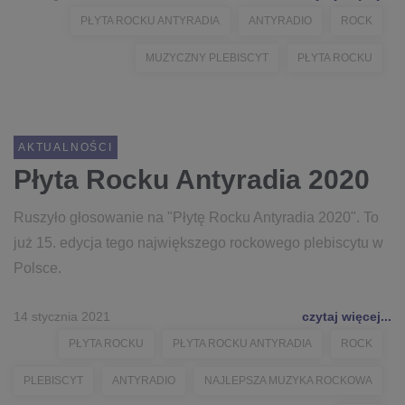
PŁYTA ROCKU ANTYRADIA
ANTYRADIO
ROCK
MUZYCZNY PLEBISCYT
PŁYTA ROCKU
AKTUALNOŚCI
Płyta Rocku Antyradia 2020
Ruszyło głosowanie na "Płytę Rocku Antyradia 2020". To
już 15. edycja tego największego rockowego plebiscytu w
Polsce.
14 stycznia 2021
czytaj więcej...
PŁYTA ROCKU
PŁYTA ROCKU ANTYRADIA
ROCK
PLEBISCYT
ANTYRADIO
NAJLEPSZA MUZYKA ROCKOWA