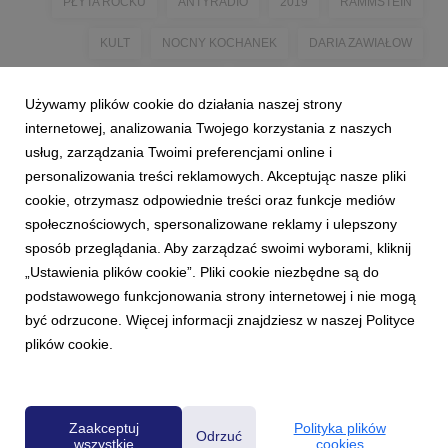
PŁYTA ROCKU
ANTYRADIO
2019
RAMMSTEIN
KULT
NOCNY KOCHANEK
DARIA ZAWIAŁOW
OZZY OSBOURNE
SKIN
STACH BUKOWSKI
Używamy plików cookie do działania naszej strony
KRZYSZTOF SOKOŁOWSKI
internetowej, analizowania Twojego korzystania z naszych
usług, zarządzania Twoimi preferencjami online i
personalizowania treści reklamowych. Akceptując nasze pliki
cookie, otrzymasz odpowiednie treści oraz funkcje mediów
społecznościowych, spersonalizowane reklamy i ulepszony
sposób przeglądania. Aby zarządzać swoimi wyborami, kliknij
„Ustawienia plików cookie”. Pliki cookie niezbędne są do
podstawowego funkcjonowania strony internetowej i nie mogą
1
2
być odrzucone. Więcej informacji znajdziesz w naszej Polityce
plików cookie.
Powered by
Zaakceptuj
Polityka plików
Odrzuć
wszystkie
cookies