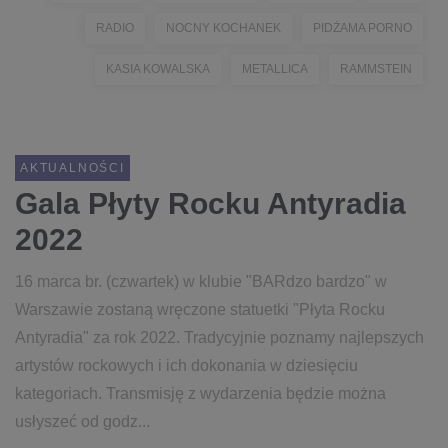
RADIO
NOCNY KOCHANEK
PIDŻAMA PORNO
KASIA KOWALSKA
METALLICA
RAMMSTEIN
AKTUALNOŚCI
Gala Płyty Rocku Antyradia
2022
16 marca br. (czwartek) w klubie "BARdzo bardzo" w
Warszawie zostaną wręczone statuetki "Płyta Rocku
Antyradia" za rok 2022. Tradycyjnie poznamy najlepszych
artystów rockowych i ich dokonania w dziesięciu
kategoriach. Transmisję z wydarzenia będzie można
usłyszeć od godz...