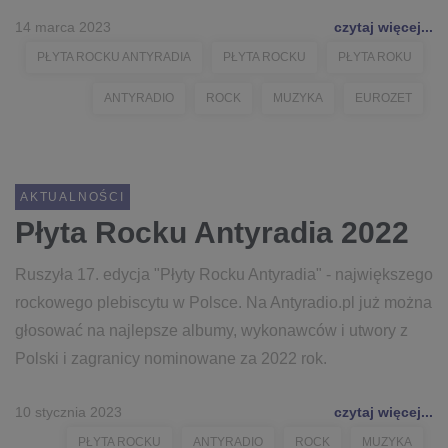
14 marca 2023
czytaj więcej...
PŁYTA ROCKU ANTYRADIA
PŁYTA ROCKU
PŁYTA ROKU
ANTYRADIO
ROCK
MUZYKA
EUROZET
AKTUALNOŚCI
Płyta Rocku Antyradia 2022
Ruszyła 17. edycja "Płyty Rocku Antyradia" - największego
rockowego plebiscytu w Polsce. Na Antyradio.pl już można
głosować na najlepsze albumy, wykonawców i utwory z
Polski i zagranicy nominowane za 2022 rok.
10 stycznia 2023
czytaj więcej...
PŁYTA ROCKU
ANTYRADIO
ROCK
MUZYKA