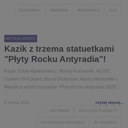
OSTROWSKA
MANESKIN
IRON MAIDEN
KULT
AKTUALNOŚCI
Kazik z trzema statuetkami
"Płyty Rocku Antyradia"!
Kazik, Edyta Bartosiewicz, Nocny Kochanek, AC/DC,
System Of A Down, Bruce Dickinson, Alanis Morissette i
Metallica wśród laureatów "Płyty Rocku Antyradia 2020".
5 marca 2021
czytaj więcej...
ANTYRADIO
MUZYCZNY PLEBISCYT
PŁYTA ROCKU ANTYRADIA
PŁYTA ROCKU