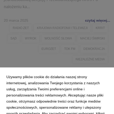
nałożeniu ka...
20 marca 2025
czytaj więcej...
RADIO ZET
KRAJOWA RADIOFONII I TELEWIZJI
KRRIT
SĄD
WYROK
WOLNOŚĆ SŁOWA
MACIEJ ŚWIRSKI
EUROZET
TOK FM
DEMOKRACJA
NIEZALEŻNE MEDIA
Używamy plików cookie do działania naszej strony
internetowej, analizowania Twojego korzystania z naszych
usług, zarządzania Twoimi preferencjami online i
personalizowania treści reklamowych. Akceptując nasze pliki
cookie, otrzymasz odpowiednie treści oraz funkcje mediów
społecznościowych, spersonalizowane reklamy i ulepszony
sposób przeglądania. Aby zarządzać swoimi wyborami, kliknij