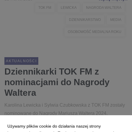
TOK FM
LEWICKA
NAGRODA WALTERA
DZIENNIKARSTWO
MEDIA
OSOBOWOŚĆ MEDIALNA ROKU
AKTUALNOŚCI
Dziennikarki TOK FM z
nominacjami do Nagrody
Waltera
Karolina Lewicka i Sylwia Czubkowska z TOK FM zostały
nominowane do Nagrody Mariusza Waltera 2024.
Używamy plików cookie do działania naszej strony
6 lutego 2025
czytaj więcej...