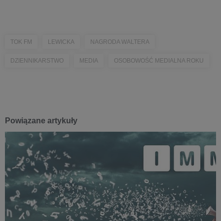
TOK FM
LEWICKA
NAGRODA WALTERA
DZIENNIKARSTWO
MEDIA
OSOBOWOŚĆ MEDIALNA ROKU
Powiązane artykuły