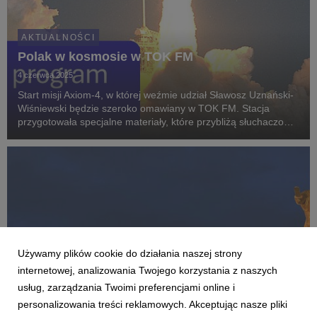
AKTUALNOŚCI
Polak w kosmosie w TOK FM
4 czerwca 2025
Start misji Axiom-4, w której weźmie udział Sławosz Uznański-
Wiśniewski będzie szeroko omawiany w TOK FM. Stacja
przygotowała specjalne materiały, które przybliżą słuchaczom i
czytelnikom przygotowanie misji, sylwetkę polskiego
astronauty, stan polskich badań naukowych i...
Używamy plików cookie do działania naszej strony
internetowej, analizowania Twojego korzystania z naszych
usług, zarządzania Twoimi preferencjami online i
personalizowania treści reklamowych. Akceptując nasze pliki