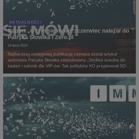
AKTUALNOŚCI
Raport „O tym się mówi”: czerwiec należał do
Patryka Słowika i Zero.pl
24 lipca 2026
Najbardziej zasięgową publikacją czerwca został artykuł
autorstwa Patryka Słowika zatytułowany „Szybka ścieżka do
badań i salonik dla VIP-ów. Tak polityków KO przyjmował SOR
Dawida Kacprzyka”, który ukazał się w serwisie Zero.pl. Teksty
dziennikarza zajęły aż cztery z pi...