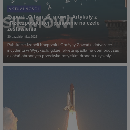
AKTUALNOŚCI
Raport „O tym się mówi”: Artykuły z
„Rzeczpospolitej” ponownie na czele
zestawienia
30 października 2025
Publikacje Izabeli Kacprzak i Grażyny Zawadki dotyczące
incydentu w Wyrykach, gdzie rakieta spadła na dom podczas
działań obronnych przeciwko rosyjskim dronom uzyskały
największe zasięgi we wrześniu. Można je było przeczytać na
łamach „Rzeczpospolitej”. Comiesięczny rapo...