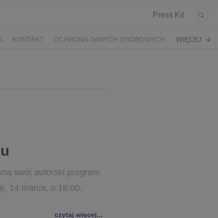
Press Kit
A
KONTAKT
OCHRONA DANYCH OSOBOWYCH
WIĘCEJ
iu
sną swój autorski program
lę, 14 marca, o 18:00.
czytaj więcej...