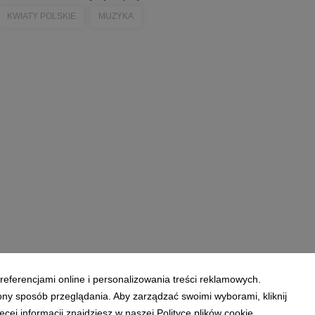
KWIATY POLSKIE
MUZYKA
referencjami online i personalizowania treści reklamowych.
ony sposób przeglądania. Aby zarządzać swoimi wyborami, kliknij
ej informacji znajdziesz w naszej Polityce plików cookie.