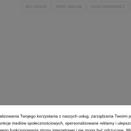
MELORADIO
KWIAT JABŁONI
KASIA SIENKIEWICZ
alizowania Twojego korzystania z naszych usług, zarządzania Twoimi p
 funkcje mediów społecznościowych, spersonalizowane reklamy i ulepsz
wego funkcjonowania strony internetowej i nie mogą być odrzucone. Więc