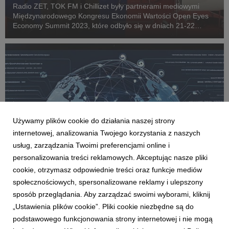
Radio ZET, TOK FM i Chillizet były partnerami mediowymi
Międzynarodowego Kongresu Ekonomii Wartości Open Eyes
Economy Summit 2023, które odbyło się w dniach 21-22
listopada w Krakowie.
Używamy plików cookie do działania naszej strony
internetowej, analizowania Twojego korzystania z naszych
usług, zarządzania Twoimi preferencjami online i
personalizowania treści reklamowych. Akceptując nasze pliki
cookie, otrzymasz odpowiednie treści oraz funkcje mediów
AKTUALNOŚCI
społecznościowych, spersonalizowane reklamy i ulepszony
Rafał Mandes szefem działu Biznes na
sposób przeglądania. Aby zarządzać swoimi wyborami, kliknij
radiozet.pl
„Ustawienia plików cookie”. Pliki cookie niezbędne są do
4 grudnia 2017
podstawowego funkcjonowania strony internetowej i nie mogą
Były dyrektor pionu Biznes w Onecie, Rafał Mandes, został