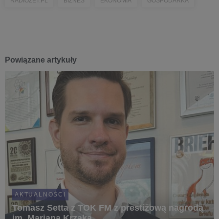
RADIOZET.PL
BIZNES
EKONOMIA
GOSPODARKA
Powiązane artykuły
AKTUALNOŚCI
Tomasz Setta z TOK FM z prestiżową nagrodą
im. Mariana Krzaka