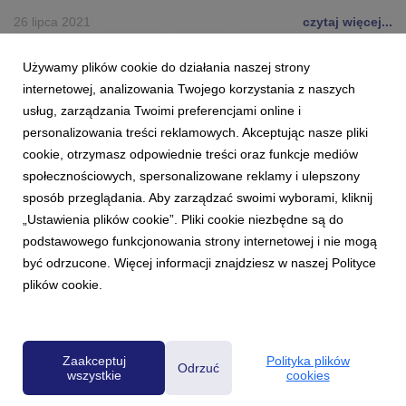
26 lipca 2021
czytaj więcej...
ANTYFEST
MUZYKA
ROCK
ANTYRADIO
BATNA
Używamy plików cookie do działania naszej strony
2021
internetowej, analizowania Twojego korzystania z naszych
usług, zarządzania Twoimi preferencjami online i
personalizowania treści reklamowych. Akceptując nasze pliki
cookie, otrzymasz odpowiednie treści oraz funkcje mediów
społecznościowych, spersonalizowane reklamy i ulepszony
sposób przeglądania. Aby zarządzać swoimi wyborami, kliknij
„Ustawienia plików cookie”. Pliki cookie niezbędne są do
podstawowego funkcjonowania strony internetowej i nie mogą
1
2
3
być odrzucone. Więcej informacji znajdziesz w naszej Polityce
plików cookie.
Powered by
Zaakceptuj
Polityka plików
Odrzuć
wszystkie
cookies