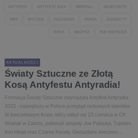
ANTYFEST
ANTYFEST 2024
WIREFALL
NEARYOUTH
RIFF
MYCODA
HOLYGUNS
FANGA
PLEBISCYT
ROCK
MUZYKA
POL'AND'ROCK
AKTUALNOŚCI
Światy Sztuczne ze Złotą
Kosą Antyfestu Antyradia!
Formacja Światy Sztuczne zwyciężyła Antyfest Antyradia
2023 - największy w Polsce przegląd rockowych talentów.
W koncertowym finale, który odbył się 23 czerwca w CK
Wiatrak w Zabrzu, pokonali zespoły Joe Palooka, Tupolev,
Iron Head oraz Czarne Kwiaty. Gwiazdami wieczoru ...