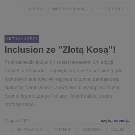
MUZYKA
MUZYKA ROCKOWA
POL'AND'ROCK
AKTUALNOŚCI
Inclusion ze "Złotą Kosą"!
Podkrakowski Inclusion został laureatem 14. edycji
Antyfestu Antyradia - największego w Polsce przeglądu
rockowych talentów. W nagrodę otrzymał pamiątkową
statuetkę "Złotej Kosy", a niebawem wystąpi na Dużej
Scenie tegorocznego Pol'and'Rock Festival, nagra
profesjonalną ...
11 lipca 2022
czytaj więcej...
ANTYFEST2022
ANTYFEST
INCLUSION
SOLUM