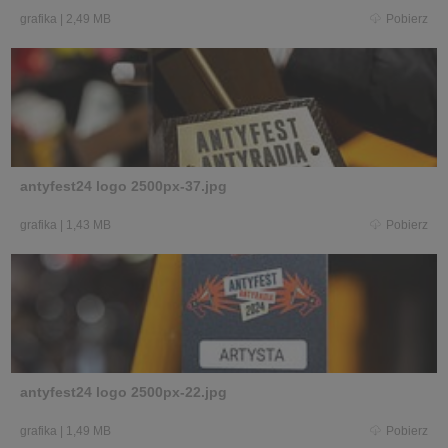
grafika
|
2,49 MB
Pobierz
antyfest24 logo 2500px-37.jpg
grafika
|
1,43 MB
Pobierz
antyfest24 logo 2500px-22.jpg
grafika
|
1,49 MB
Pobierz