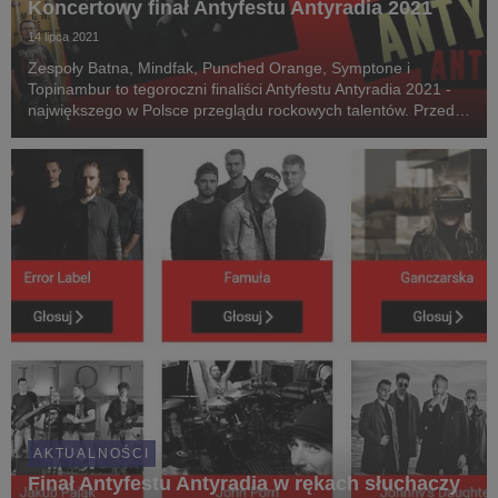
Koncertowy finał Antyfestu Antyradia 2021
14 lipca 2021
Zespoły Batna, Mindfak, Punched Orange, Symptone i
Topinambur to tegoroczni finaliści Antyfestu Antyradia 2021 -
największego w Polsce przeglądu rockowych talentów. Przed
nimi finałowy koncert, na którym zagrają u boku Pidżamy
Porno i Dziwnej Wiosny. Wydarzenie odbędzie ...
AKTUALNOŚCI
Finał Antyfestu Antyradia w rękach słuchaczy