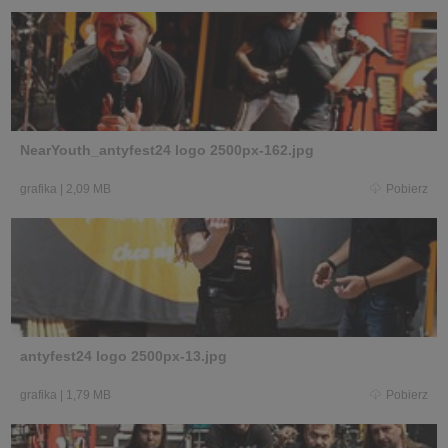
NearYouth_antyfest24 logo 2500px-162.jpg
grafika
|
2,09 MB
Pobierz
antyfest24 logo 2500px-13.jpg
grafika
|
1,79 MB
Pobierz