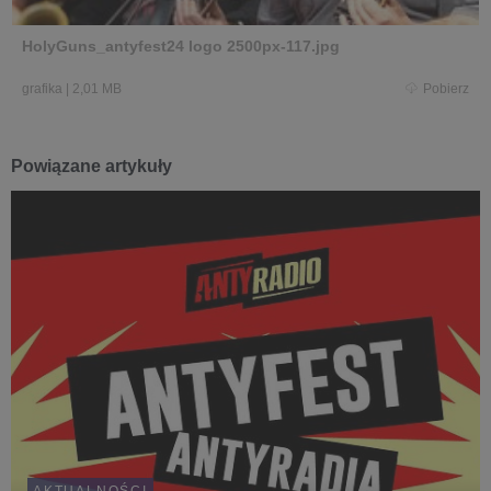
HolyGuns_antyfest24 logo 2500px-117.jpg
grafika
|
2,01 MB
Pobierz
Powiązane artykuły