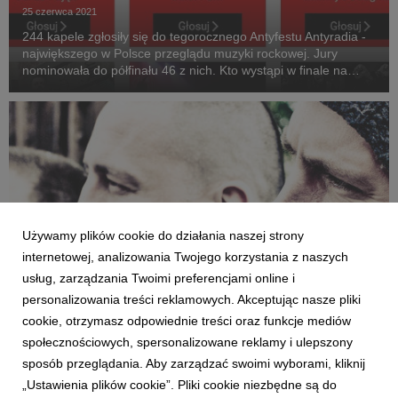
25 czerwca 2021
244 kapele zgłosiły się do tegorocznego Antyfestu Antyradia -
największego w Polsce przeglądu muzyki rockowej. Jury
nominowała do półfinału 46 z nich. Kto wystąpi w finale na
żywo na "Letniej Scenie Progresji" w Warszawie, zdecydują
fani i słuchacze stacji.
Używamy plików cookie do działania naszej strony
internetowej, analizowania Twojego korzystania z naszych
usług, zarządzania Twoimi preferencjami online i
personalizowania treści reklamowych. Akceptując nasze pliki
cookie, otrzymasz odpowiednie treści oraz funkcje mediów
społecznościowych, spersonalizowane reklamy i ulepszony
AKTUALNOŚCI
sposób przeglądania. Aby zarządzać swoimi wyborami, kliknij
Curcuma zwycięża Antyfest Antyradia 2018
„Ustawienia plików cookie”. Pliki cookie niezbędne są do
8 czerwca 2018