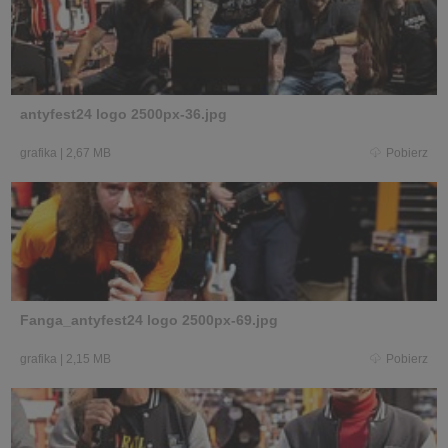
antyfest24 logo 2500px-36.jpg
grafika
|
2,67 MB
Pobierz
Fanga_antyfest24 logo 2500px-69.jpg
grafika
|
2,15 MB
Pobierz