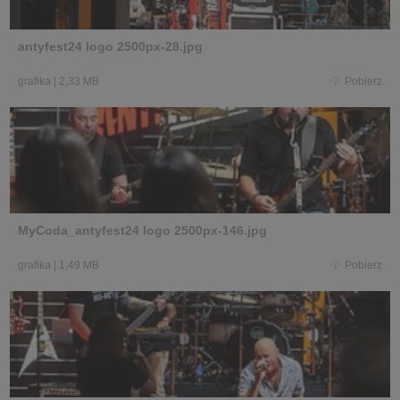
antyfest24 logo 2500px-28.jpg
grafika
|
2,33 MB
Pobierz
MyCoda_antyfest24 logo 2500px-146.jpg
grafika
|
1,49 MB
Pobierz