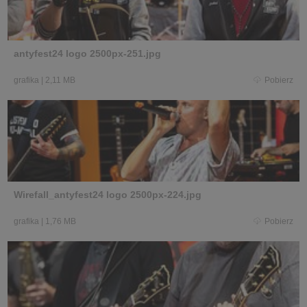
antyfest24 logo 2500px-251.jpg
grafika
|
2,11 MB
Pobierz
Wirefall_antyfest24 logo 2500px-224.jpg
grafika
|
1,76 MB
Pobierz