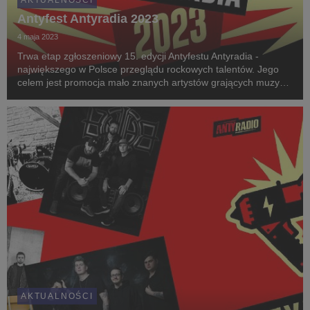
AKTUALNOŚCI
Antyfest Antyradia 2023
4 maja 2023
Trwa etap zgłoszeniowy 15. edycji Antyfestu Antyradia -
największego w Polsce przeglądu rockowych talentów. Jego
celem jest promocja mało znanych artystów grających muzykę
gitarową. W zeszłym roku do konkursu zgłosiło się 256 kapel.
AKTUALNOŚCI