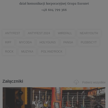
dział komunikacji korporacyjnej
Grupa Eurozet
+48 604 799 366
ANTYFEST
ANTYFEST 2024
WIREFALL
NEARYOUTH
RIFF
MYCODA
HOLYGUNS
FANGA
PLEBISCYT
ROCK
MUZYKA
POL'AND'ROCK
Załączniki
Pobierz wszystkie