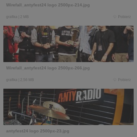
Wirefall_antyfest24 logo 2500px-214.jpg
grafika
|
2 MB
Pobierz
Wirefall_antyfest24 logo 2500px-266.jpg
grafika
|
2,56 MB
Pobierz
antyfest24 logo 2500px-23.jpg