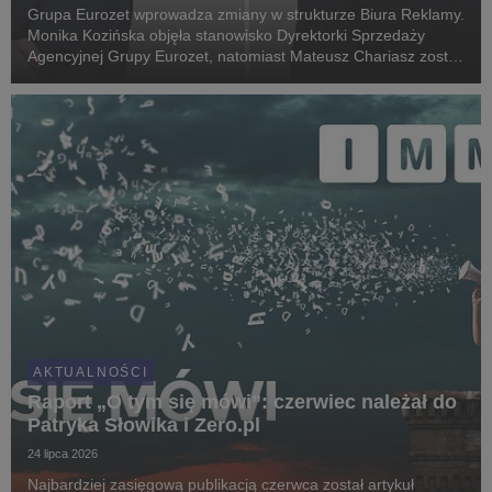
Grupa Eurozet wprowadza zmiany w strukturze Biura Reklamy.
Monika Kozińska objęła stanowisko Dyrektorki Sprzedaży
Agencyjnej Grupy Eurozet, natomiast Mateusz Chariasz został
Dyrektorem Działu Analiz i Wsparcia Biura Reklamy Grupy
Eurozet. Awanse są elementem rozwoju orga...
AKTUALNOŚCI
Raport „O tym się mówi”: czerwiec należał do
Patryka Słowika i Zero.pl
24 lipca 2026
Najbardziej zasięgową publikacją czerwca został artykuł