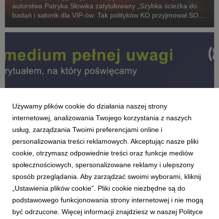
autorstwa Patryka Słowika zatytułowany „Szybka ścieżka do
badań i salonik dla VIP-ów. Tak polityków KO przyjmował SOR
Dawida Kacprzyka”, który ukazał się w serwisie Zero.pl. Teksty
dziennikarza zajęły aż cztery z pi...
Używamy plików cookie do działania naszej strony
internetowej, analizowania Twojego korzystania z naszych
usług, zarządzania Twoimi preferencjami online i
personalizowania treści reklamowych. Akceptując nasze pliki
cookie, otrzymasz odpowiednie treści oraz funkcje mediów
AKTUALNOŚCI
społecznościowych, spersonalizowane reklamy i ulepszony
Zwyczaje słuchania podcastów w 2025 roku
sposób przeglądania. Aby zarządzać swoimi wyborami, kliknij
[RAPORT cz. 3]
„Ustawienia plików cookie”. Pliki cookie niezbędne są do
16 lipca 2026
podstawowego funkcjonowania strony internetowej i nie mogą
Polacy coraz częściej sięgają po trzy lub więcej podcastów. Są
być odrzucone. Więcej informacji znajdziesz w naszej Polityce
też coraz bardziej otwarci na dłuższe formy przekazu i