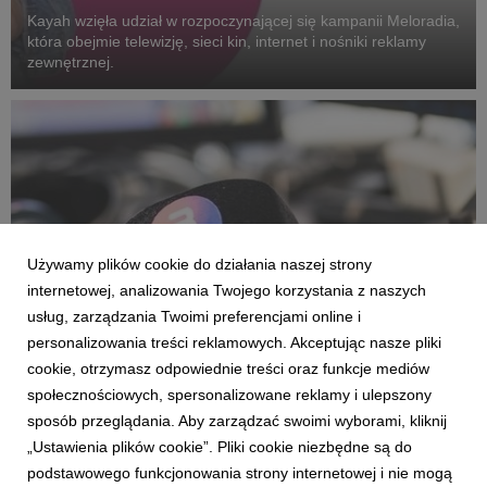
Kayah wzięła udział w rozpoczynającej się kampanii Meloradia,
która obejmie telewizję, sieci kin, internet i nośniki reklamy
zewnętrznej.
Używamy plików cookie do działania naszej strony
internetowej, analizowania Twojego korzystania z naszych
usług, zarządzania Twoimi preferencjami online i
personalizowania treści reklamowych. Akceptując nasze pliki
cookie, otrzymasz odpowiednie treści oraz funkcje mediów
społecznościowych, spersonalizowane reklamy i ulepszony
AKTUALNOŚCI
sposób przeglądania. Aby zarządzać swoimi wyborami, kliknij
Kayah z autorską audycją w Meloradiu
„Ustawienia plików cookie”. Pliki cookie niezbędne są do
18 września 2017
podstawowego funkcjonowania strony internetowej i nie mogą
"Tu i teraz" to nowy program muzyczny w ramówce Meloradia.