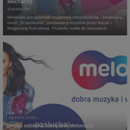
słuchaczy
18 grudnia 2020
Meloradio przygotowało wyjątkową niespodziankę - świąteczny
utwór „To spotkanie”, zaśpiewany wspólnie przez Kayah i
Małgorzatę Kościelniak. Piosenka trafiła do wszystkich
serwisów streamingowych i do serwisu YouTube.
AKTUALNOŚCI
Druga odsłona kampanii Meloradia