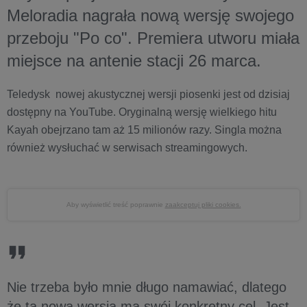
Meloradia nagrała nową wersję swojego
przeboju "Po co". Premiera utworu miała
miejsce na antenie stacji 26 marca.
Teledysk nowej akustycznej wersji piosenki jest od dzisiaj
dostępny na YouTube. Oryginalną wersję wielkiego hitu
Kayah obejrzano tam aż 15 milionów razy. Singla można
również wysłuchać w serwisach streamingowych.
Aby wyświetlić treść poprawnie
zaakceptuj pliki cookies.
Nie trzeba było mnie długo namawiać, dlatego
że ta nowa wersja ma swój konkretny cel. Jest