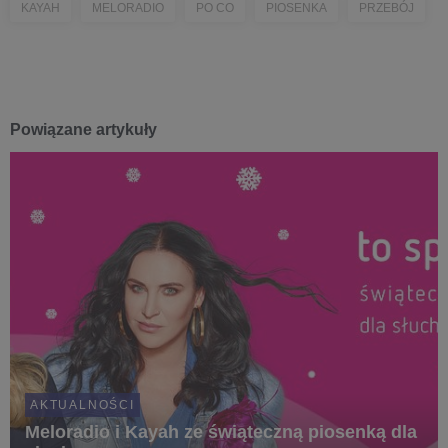
KAYAH
MELORADIO
PO CO
PIOSENKA
PRZEBÓJ
Powiązane artykuły
AKTUALNOŚCI
Meloradio i Kayah ze świąteczną piosenką dla