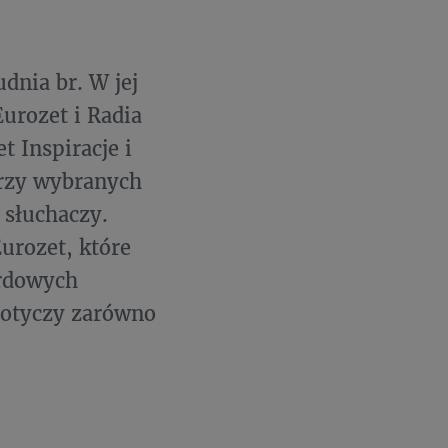
dnia br. W jej
urozet i Radia
t Inspiracje i
przy wybranych
 słuchaczy.
urozet, które
ardowych
dotyczy zarówno