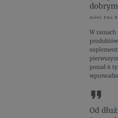
dobrym 
mówi Ewa Ro
W ramach 
produktów 
suplementy
pierwszym 
ponad 6 ty
wprowadze
Od dłuż