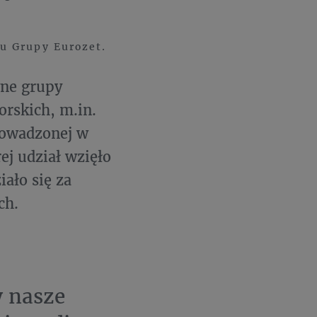
u Grupy Eurozet.
wne grupy
rskich, m.in.
rowadzonej w
ej udział wzięło
ało się za
ch.
 nasze