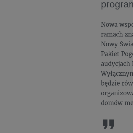
progra
Nowa wspól
ramach zna
Nowy Świat
Pakiet Pog
audycjach 
Wyłącznym
będzie rów
organizow
domów med