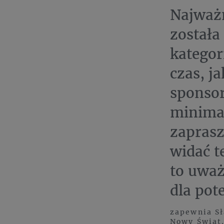
Najważn
została
kategor
czas, j
sponsor
minimal
zaprasz
widać t
to uważ
dla pot
zapewnia Sł
Nowy Świat