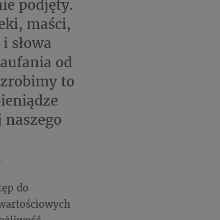
ie podjęty.
eki, maści,
 i słowa
aufania od
 zrobimy to
pieniądze
j naszego
.
tęp do
 wartościowych