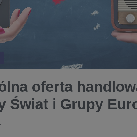
lna oferta handlow
 Świat i Grupy Eur
2