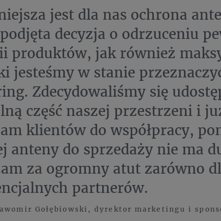
iejsza jest dla nas ochrona ant
 podjęta decyzja o odrzuceniu 
ii produktów, jak również mak
aki jesteśmy w stanie przeznaczy
ing. Zdecydowaliśmy się udostę
ną część naszej przestrzeni i już
am klientów do współpracy, po
ej anteny do sprzedaży nie ma d
am za ogromny atut zarówno dla
encjalnych partnerów.
awomir Gołębiowski, dyrektor marketingu i spons
.