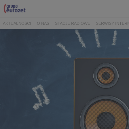
AKTUALNOŚCI
O NAS
STACJE RADIOWE
SERWISY INTE
POLITYKA PRYWATNOŚCI