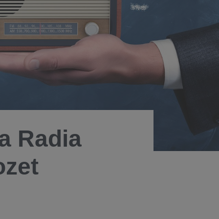
a Radia
ozet