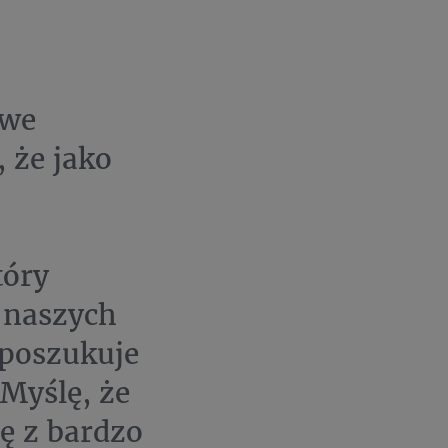
owe
 że jako
tóry
 naszych
 poszukuje
Myślę, że
ę z bardzo