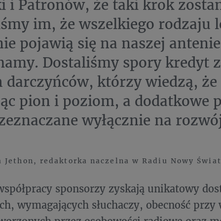
i i Patronów, że taki krok zostan
iśmy im, że wszelkiego rodzaju l
nie pojawią się na naszej antenie
amy. Dostaliśmy spory kredyt z
 darczyńców, którzy wiedzą, że
ąc pion i poziom, a dodatkowe 
zeznaczane wyłącznie na rozwó
Jethon, redaktorka naczelna w Radiu Nowy Świat
 współpracy sponsorzy zyskają unikatowy dos
ch, wymagających słuchaczy, obecność przy