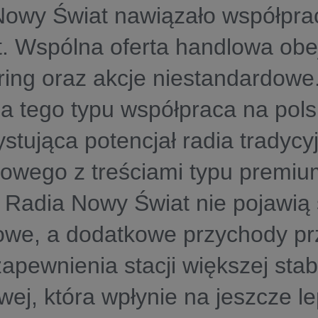
Nowy Świat nawiązało współpra
. Wspólna oferta handlowa obe
ing oraz akcje niestandardowe
a tego typu współpraca na pols
stująca potencjał radia tradycy
towego z treściami typu premiu
 Radia Nowy Świat nie pojawią s
owe, a dodatkowe przychody pr
zapewnienia stacji większej stabi
wej, która wpłynie na jeszcze l