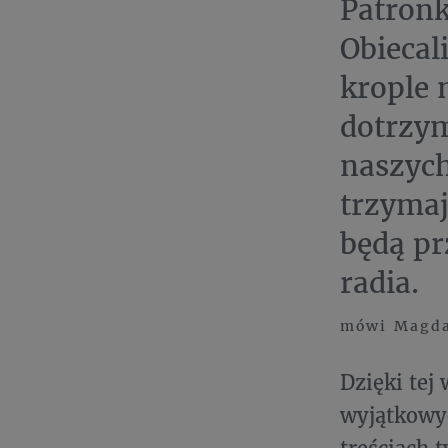
Patronk
Obiecal
krople 
dotrzym
naszych
trzymaj
będą pr
radia.
mówi Magda 
Dzięki tej
wyjątkowy