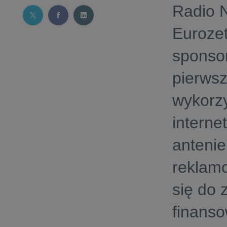
Radio 
Eurozet
sponsor
pierwsz
wykorzy
interne
antenie
reklam
się do 
finanso