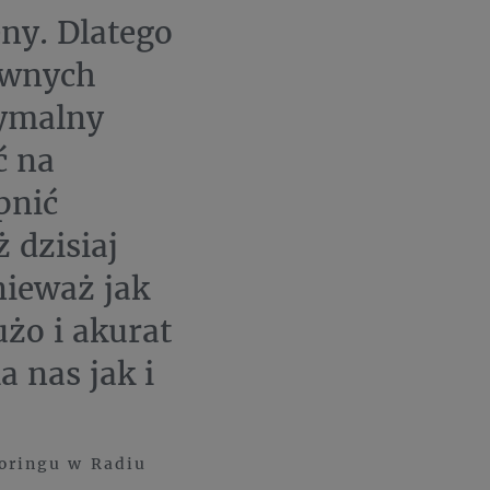
eny. Dlatego
pewnych
symalny
ć na
pnić
 dzisiaj
nieważ jak
użo i akurat
 nas jak i
oringu w Radiu