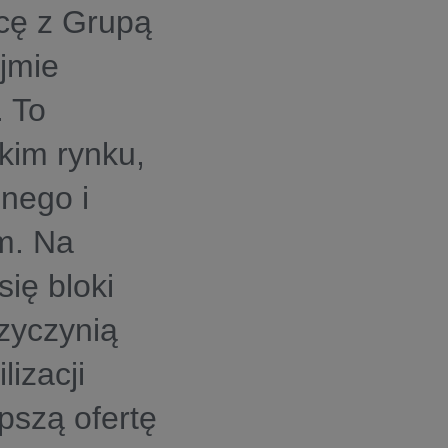
cę z Grupą
jmie
. To
kim rynku,
jnego i
m. Na
ię bloki
zyczynią
lizacji
epszą ofertę