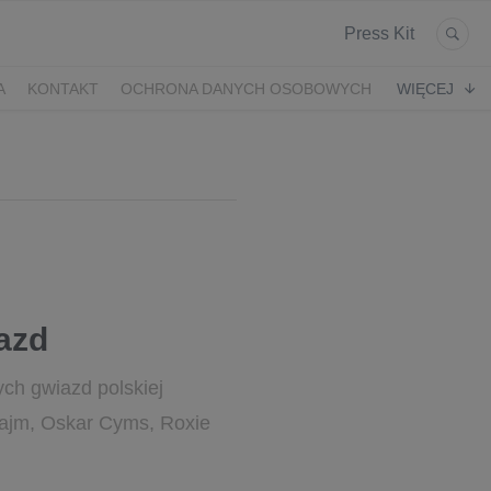
Press Kit
A
KONTAKT
OCHRONA DANYCH OSOBOWYCH
WIĘCEJ
azd
ych gwiazd polskiej
 Bajm, Oskar Cyms, Roxie