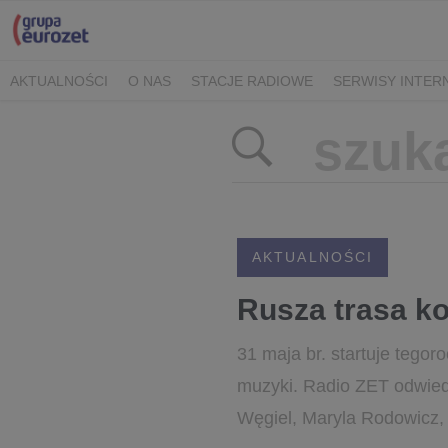
AKTUALNOŚCI
O NAS
STACJE RADIOWE
SERWISY INTE
POLITYKA PRYWATNOŚCI
AKTUALNOŚCI
Rusza trasa k
31 maja br. startuje tego
muzyki. Radio ZET odwiedz
Węgiel, Maryla Rodowicz, 