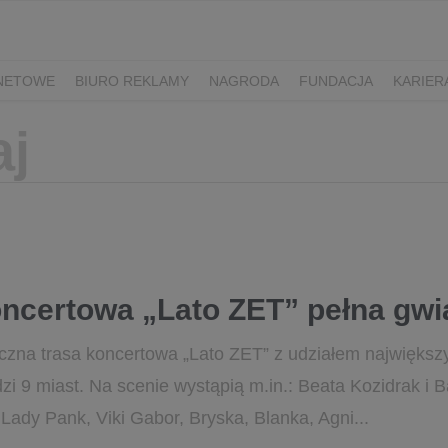
RNETOWE
BIURO REKLAMY
NAGRODA
FUNDACJA
KARIER
oncertowa „Lato ZET” pełna gwi
roczna trasa koncertowa „Lato ZET” z udziałem największ
i 9 miast. Na scenie wystąpią m.in.: Beata Kozidrak i
Lady Pank, Viki Gabor, Bryska, Blanka, Agni...