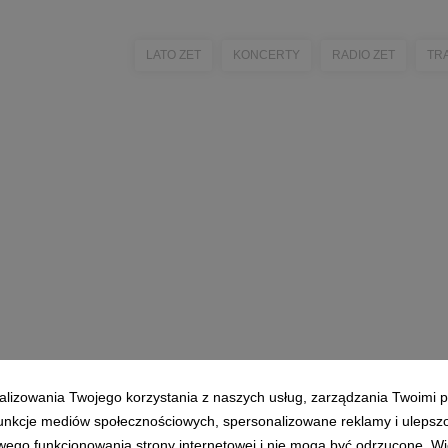
LATO ZET
KONCERTY
RADIO ZET
TR
alizowania Twojego korzystania z naszych usług, zarządzania Twoimi p
 funkcje mediów społecznościowych, spersonalizowane reklamy i ulepsz
wego funkcjonowania strony internetowej i nie mogą być odrzucone. Więc