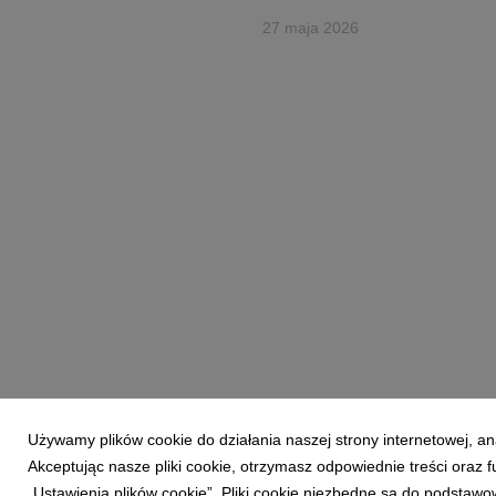
27 maja 2026
Używamy plików cookie do działania naszej strony internetowej, an
Akceptując nasze pliki cookie, otrzymasz odpowiednie treści oraz
Powered by
„Ustawienia plików cookie”. Pliki cookie niezbędne są do podstawo