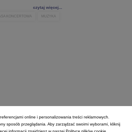
czytaj więcej...
ASA KONCERTOWA
MUZYKA
referencjami online i personalizowania treści reklamowych.
ony sposób przeglądania. Aby zarządzać swoimi wyborami, kliknij
ej informacji znajdziesz w naszej Polityce plików cookie.