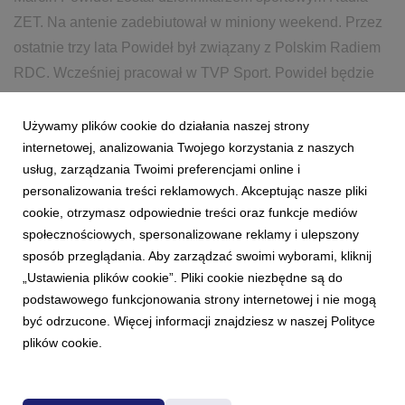
ZET. Na antenie zadebiutował w miniony weekend. Przez
ostatnie trzy lata Powideł był związany z Polskim Radiem
RDC. Wcześniej pracował w TVP Sport. Powideł będzie
przede wszystkim odpowiadał za weekendowe wydania
Wiadom...
Używamy plików cookie do działania naszej strony
internetowej, analizowania Twojego korzystania z naszych
usług, zarządzania Twoimi preferencjami online i
12 września 2017
czytaj więcej...
personalizowania treści reklamowych. Akceptując nasze pliki
MARCIN POWIDEŁ
SPORT
WIADOMOŚCI
RADIO ZET
cookie, otrzymasz odpowiednie treści oraz funkcje mediów
społecznościowych, spersonalizowane reklamy i ulepszony
sposób przeglądania. Aby zarządzać swoimi wyborami, kliknij
„Ustawienia plików cookie”. Pliki cookie niezbędne są do
podstawowego funkcjonowania strony internetowej i nie mogą
być odrzucone. Więcej informacji znajdziesz w naszej Polityce
plików cookie.
Powered by