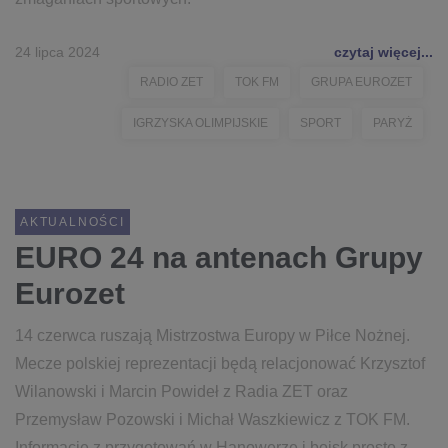
24 lipca 2024
czytaj więcej...
RADIO ZET
TOK FM
GRUPA EUROZET
IGRZYSKA OLIMPIJSKIE
SPORT
PARYŻ
AKTUALNOŚCI
EURO 24 na antenach Grupy
Eurozet
14 czerwca ruszają Mistrzostwa Europy w Piłce Nożnej.
Mecze polskiej reprezentacji będą relacjonować Krzysztof
Wilanowski i Marcin Powideł z Radia ZET oraz
Przemysław Pozowski i Michał Waszkiewicz z TOK FM.
Informacje z przygotowań w Hanowerze i boisk prosto z