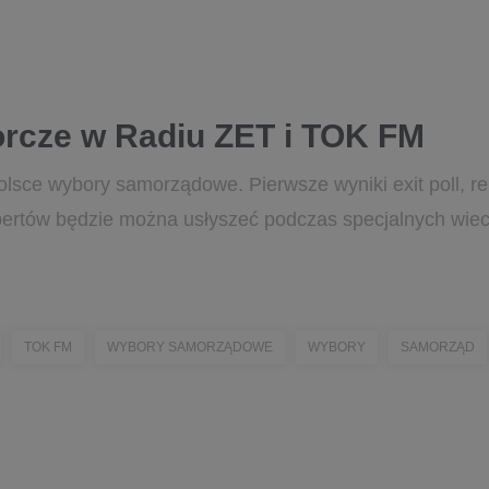
rcze w Radiu ZET i TOK FM
olsce wybory samorządowe. Pierwsze wyniki exit poll, re
ertów będzie można usłyszeć podczas specjalnych wie
TOK FM
WYBORY SAMORZĄDOWE
WYBORY
SAMORZĄD