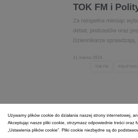
TOK FM i Poli
Za niespełna miesiąc wyb
debat, podcastów oraz pr
Dziennikarze sprawdzają, c
11 marca 2024
TOK FM
POLITYKA 
Używamy plików cookie do działania naszej strony internetowej, an
Akceptując nasze pliki cookie, otrzymasz odpowiednie treści oraz
„Ustawienia plików cookie”. Pliki cookie niezbędne są do podstawo