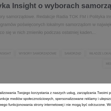
tyka Insight o wyborach samor
ory samorządowe. Redakcje Radia TOK FM i Polityka Ins
ogramów poświęconych lokalnym samorządom w najwięks
o się w nich zmieniło podczas ostatniej kaden...
INSIGHT
WYBORY SAMORZĄDOWE
SAMORZĄD
WŁADZE LOKA
ME
alizowania Twojego korzystania z naszych usług, zarządzania Twoimi p
 funkcje mediów społecznościowych, spersonalizowane reklamy i ulepsz
wego funkcjonowania strony internetowej i nie mogą być odrzucone. Więc