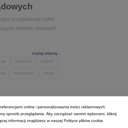
ządowych
ight przygotowały cykle
zych polskich miastach.
czytaj więcej...
LNE
POLITYKA
DEBATY
DIA
KANDYDACI
RADIO
referencjami online i personalizowania treści reklamowych.
ony sposób przeglądania. Aby zarządzać swoimi wyborami, kliknij
ej informacji znajdziesz w naszej Polityce plików cookie.