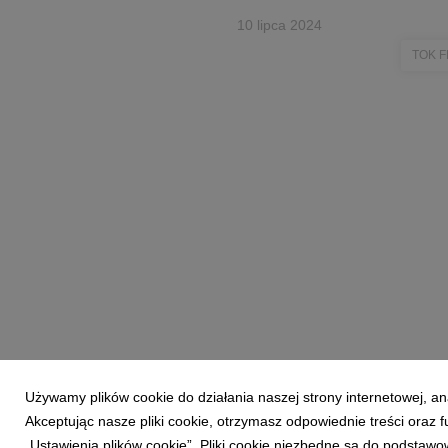
10 lipca 2024
TOK 
Używamy plików cookie do działania naszej strony internetowej, an
Akceptując nasze pliki cookie, otrzymasz odpowiednie treści oraz
Powered by
„Ustawienia plików cookie”. Pliki cookie niezbędne są do podstawo