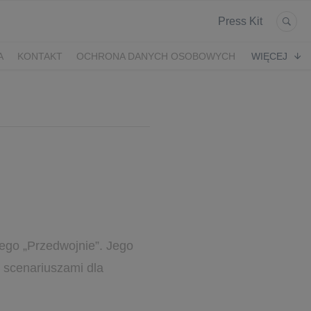
Press Kit
A
KONTAKT
OCHRONA DANYCH OSOBOWYCH
WIĘCEJ
ego „Przedwojnie”. Jego
i scenariuszami dla