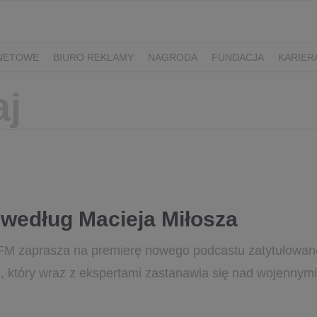
RNETOWE
BIURO REKLAMY
NAGRODA
FUNDACJA
KARIER
 według Macieja Miłosza
FM zaprasza na premierę nowego podcastu zatytułowan
z, który wraz z ekspertami zastanawia się nad wojennym