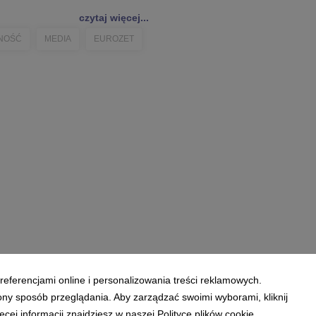
czytaj więcej...
NOŚĆ
MEDIA
EUROZET
referencjami online i personalizowania treści reklamowych.
ony sposób przeglądania. Aby zarządzać swoimi wyborami, kliknij
ej informacji znajdziesz w naszej Polityce plików cookie.