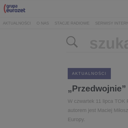
AKTUALNOŚCI
O NAS
STACJE RADIOWE
SERWISY INTE
POLITYKA PRYWATNOŚCI
AKTUALNOŚCI
„Przedwojnie”
W czwartek 11 lipca TOK 
autorem jest Maciej Miłos
Europy.