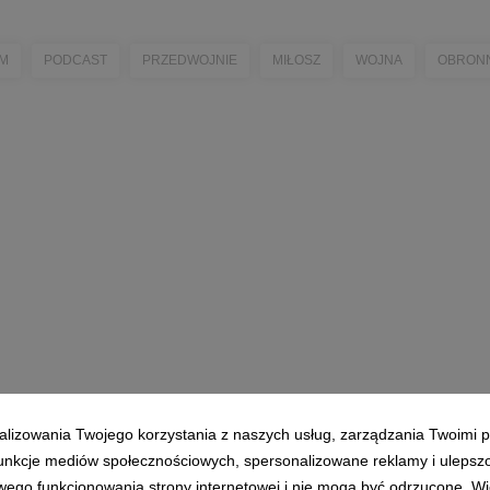
FM
PODCAST
PRZEDWOJNIE
MIŁOSZ
WOJNA
OBRON
alizowania Twojego korzystania z naszych usług, zarządzania Twoimi p
 funkcje mediów społecznościowych, spersonalizowane reklamy i ulepsz
wego funkcjonowania strony internetowej i nie mogą być odrzucone. Więc