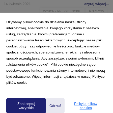
14 kwietnia 2021
czytaj więcej...
WYBORY PREZYDENCKIE
RZESZÓW
Używamy plików cookie do działania naszej strony
PRZEDTERMINOWE WYBORY
ANDRZEJ STANKIEWICZ
internetowej, analizowania Twojego korzystania z naszych
7 DZIEŃ TYGODNIA
RADIO ZET
DEBATA
FERENC
usług, zarządzania Twoimi preferencjami online i
personalizowania treści reklamowych. Akceptując nasze pliki
FIJOŁEK
LENIART
WARCHOŁ
cookie, otrzymasz odpowiednie treści oraz funkcje mediów
społecznościowych, spersonalizowane reklamy i ulepszony
sposób przeglądania. Aby zarządzać swoimi wyborami, kliknij
„Ustawienia plików cookie”. Pliki cookie niezbędne są do
podstawowego funkcjonowania strony internetowej i nie mogą
być odrzucone. Więcej informacji znajdziesz w naszej Polityce
plików cookie.
Powered by
Zaakceptuj
Polityka plików
Odrzuć
wszystkie
cookies