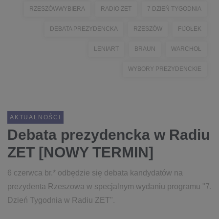
RZESZÓWWYBIERA
RADIO ZET
7 DZIEŃ TYGODNIA
DEBATA PREZYDENCKA
RZESZÓW
FIJOŁEK
LENIART
BRAUN
WARCHOŁ
WYBORY PREZYDENCKIE
AKTUALNOŚCI
Debata prezydencka w Radiu
ZET [NOWY TERMIN]
6 czerwca br.* odbędzie się debata kandydatów na
prezydenta Rzeszowa w specjalnym wydaniu programu "7.
Dzień Tygodnia w Radiu ZET".