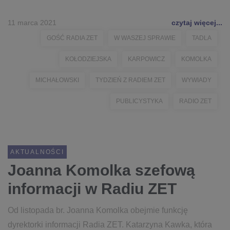
11 marca 2021
czytaj więcej...
GOŚĆ RADIA ZET
W WASZEJ SPRAWIE
TADLA
KOŁODZIEJSKA
KARPOWICZ
KOMOLKA
MICHAŁOWSKI
TYDZIEŃ Z RADIEM ZET
WYWIADY
PUBLICYSTYKA
RADIO ZET
AKTUALNOŚCI
Joanna Komolka szefową
informacji w Radiu ZET
Od listopada br. Joanna Komolka obejmie funkcję
dyrektorki informacji Radia ZET. Katarzyna Kawka, która