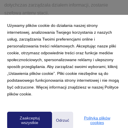
dotychczas zarządzała działem informacji, zostanie
szefową anteny stacji.
Używamy plików cookie do działania naszej strony
30 października 2020
czytaj więcej...
internetowej, analizowania Twojego korzystania z naszych
RADIO ZET
INFORMACJE
REDAKCJA
KAWKA
usług, zarządzania Twoimi preferencjami online i
personalizowania treści reklamowych. Akceptując nasze pliki
KOMOLKA
cookie, otrzymasz odpowiednie treści oraz funkcje mediów
społecznościowych, spersonalizowane reklamy i ulepszony
sposób przeglądania. Aby zarządzać swoimi wyborami, kliknij
„Ustawienia plików cookie”. Pliki cookie niezbędne są do
podstawowego funkcjonowania strony internetowej i nie mogą
być odrzucone. Więcej informacji znajdziesz w naszej Polityce
plików cookie.
Powered by
Zaakceptuj
Polityka plików
Odrzuć
wszystkie
cookies