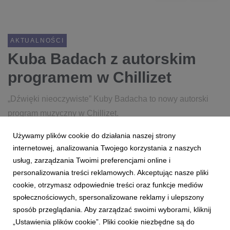
AKTUALNOŚCI
Kuba Badach z autorskim
programem w Chillizet
„Dźwięki nieoczywiste” Kuby Badacha to nowy autorski
program muzyczny w Chillizet.
Używamy plików cookie do działania naszej strony
14 września 2017
czytaj więcej...
internetowej, analizowania Twojego korzystania z naszych
KUBA BADACH
CHILLIZET
JAZZ
usług, zarządzania Twoimi preferencjami online i
personalizowania treści reklamowych. Akceptując nasze pliki
PROGRAM AUTORSKI
cookie, otrzymasz odpowiednie treści oraz funkcje mediów
społecznościowych, spersonalizowane reklamy i ulepszony
sposób przeglądania. Aby zarządzać swoimi wyborami, kliknij
„Ustawienia plików cookie”. Pliki cookie niezbędne są do