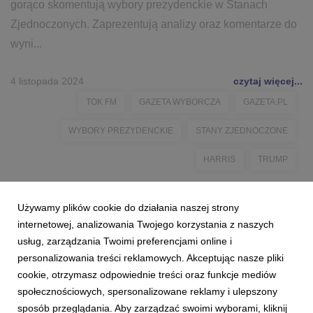
gorąco skomentują wybory prezydenckie w Stanach
Zjednoczonych. Zaprezentują analizy oraz komentarze do
wyni...
4 listopada 2024
czytaj więcej...
TOK FM
GAZETA WYBORCZA
GAZETA.PL
WYBORY PREZYDENCKIE
STANY ZJEDNOCZONE
HARRIS
TRUMP
Używamy plików cookie do działania naszej strony
internetowej, analizowania Twojego korzystania z naszych
usług, zarządzania Twoimi preferencjami online i
personalizowania treści reklamowych. Akceptując nasze pliki
cookie, otrzymasz odpowiednie treści oraz funkcje mediów
społecznościowych, spersonalizowane reklamy i ulepszony
sposób przeglądania. Aby zarządzać swoimi wyborami, kliknij