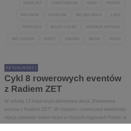
RADIO ZET
DZIEŃ DZIECKA
BAJKI
PARADA
PACANÓW
CHORZÓW
BIELSKO-BIAŁA
ŁÓDŹ
PAN KLEKS
BOLEK I LOLEK
KOZIOŁEK MATOŁEK
MIŚ USZATEK
EVENT
ZABAWA
MEDIA
RADIO
AKTUALNOŚCI
Cykl 8 rowerowych eventów
z Radiem ZET
W sobotę 13 maja rusza plenerowa akcja „Rowerowa
wiosna z Radiem ZET”. W majowe i czerwcowe weekendy
stacja odwiedzi osiem miast w różnych regionach Polski, w
których stworzono doskonałe warunki do uprawiania