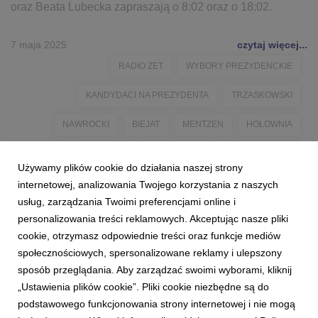
oraz Beata Lubecka zapraszają o 8:02 oraz o 18:02.
7 maja 2025
czytaj więcej...
RADIO ZET
WYBORY PREZYDENCKIE
KANDYDACI NA PREZYDENTA
TRZASKOWSKI
NAWROCKI
BIEJAT
MENTZEN
HOŁOWNIA
JAKUBIAK
ZANDBERG
SENYSZYN
GOŚĆ RADIA ZET
Używamy plików cookie do działania naszej strony
RYMANOWSKI
LUBECKA
EUROZET
MEDIA
internetowej, analizowania Twojego korzystania z naszych
usług, zarządzania Twoimi preferencjami online i
personalizowania treści reklamowych. Akceptując nasze pliki
cookie, otrzymasz odpowiednie treści oraz funkcje mediów
społecznościowych, spersonalizowane reklamy i ulepszony
sposób przeglądania. Aby zarządzać swoimi wyborami, kliknij
„Ustawienia plików cookie”. Pliki cookie niezbędne są do
podstawowego funkcjonowania strony internetowej i nie mogą