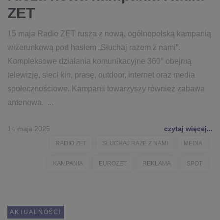
ZET
15 maja Radio ZET rusza z nową, ogólnopolską kampanią
wizerunkową pod hasłem „Słuchaj razem z nami”.
Kompleksowe działania komunikacyjne 360° obejmą
telewizję, sieci kin, prasę, outdoor, internet oraz media
społecznościowe. Kampanii towarzyszy również zabawa
antenowa. ...
14 maja 2025
czytaj więcej...
RADIO ZET
SŁUCHAJ RAZE Z NAMI
MEDIA
KAMPANIA
EUROZET
REKLAMA
SPOT
AKTUALNOŚCI