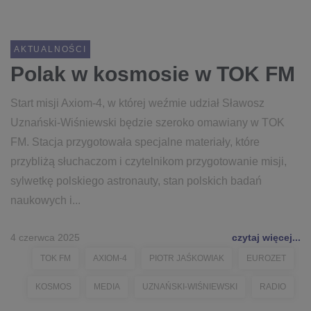
AKTUALNOŚCI
Polak w kosmosie w TOK FM
Start misji Axiom-4, w której weźmie udział Sławosz
Uznański-Wiśniewski będzie szeroko omawiany w TOK
FM. Stacja przygotowała specjalne materiały, które
przybliżą słuchaczom i czytelnikom przygotowanie misji,
sylwetkę polskiego astronauty, stan polskich badań
naukowych i...
4 czerwca 2025
czytaj więcej...
TOK FM
AXIOM-4
PIOTR JAŚKOWIAK
EUROZET
KOSMOS
MEDIA
UZNAŃSKI-WIŚNIEWSKI
RADIO