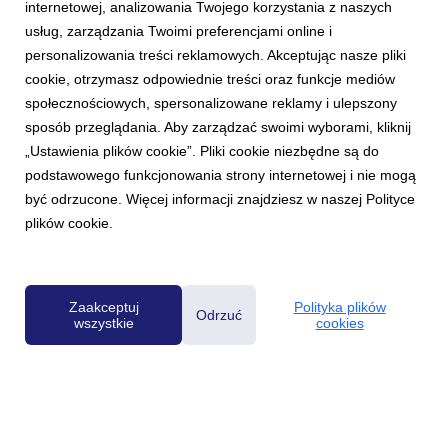
internetowej, analizowania Twojego korzystania z naszych
usług, zarządzania Twoimi preferencjami online i
personalizowania treści reklamowych. Akceptując nasze pliki
cookie, otrzymasz odpowiednie treści oraz funkcje mediów
społecznościowych, spersonalizowane reklamy i ulepszony
AKTUALNOŚCI
sposób przeglądania. Aby zarządzać swoimi wyborami, kliknij
Lato w Radiu ZET
„Ustawienia plików cookie”. Pliki cookie niezbędne są do
26 czerwca 2026
podstawowego funkcjonowania strony internetowej i nie mogą
Jak co roku Radio ZET przygotowało na wakacje bogatą ofertę
być odrzucone. Więcej informacji znajdziesz w naszej Polityce
akcji antenowych i wydarzeń plenerowych. Wśród nich znajdą
plików cookie.
się: „Wakacyjne bingo w Radiu ZET”, „Przebojowe Lato Radia
ZET”, trasa koncertowa „Lato ZET” oraz telewizyjny koncert
„Przeboje Lata Radia ZET i Polsatu...
Zaakceptuj
Polityka plików
Odrzuć
wszystkie
cookies
Powered by