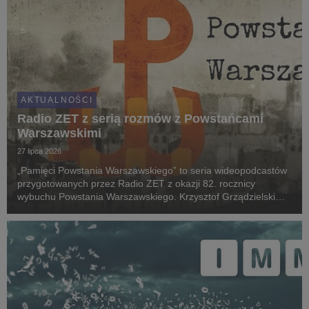
AKTUALNOŚCI
Radio ZET z serią rozmów z Powstańcami
Warszawskimi
27 lipca 2026
„Pamięci Powstania Warszawskiego” to seria wideopodcastów
przygotowanych przez Radio ZET z okazji 82. rocznicy
wybuchu Powstania Warszawskiego. Krzysztof Grządzielski
rozmawia z uczestnikami zrywu z 1944 roku oraz osobami od
lat pielęgnującymi pamięć o tamtych wydarzenia...