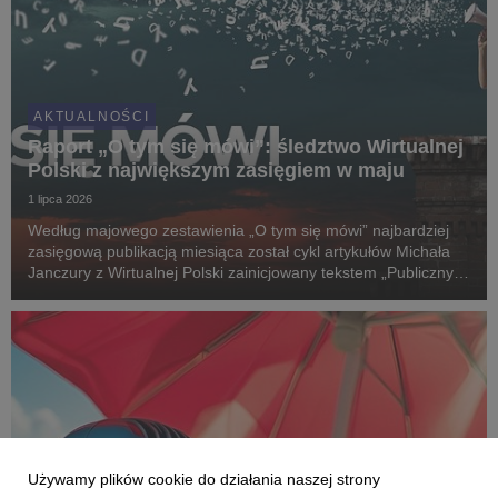
AKTUALNOŚCI
Raport „O tym się mówi”: śledztwo Wirtualnej
Polski z największym zasięgiem w maju
1 lipca 2026
Według majowego zestawienia „O tym się mówi” najbardziej
zasięgową publikacją miesiąca został cykl artykułów Michała
Janczury z Wirtualnej Polski zainicjowany tekstem „Publiczny
szpital, prywatny zabieg krewnego senatora KO”.
Comiesięczny raport przygotowuje Instytut Mon...
Używamy plików cookie do działania naszej strony