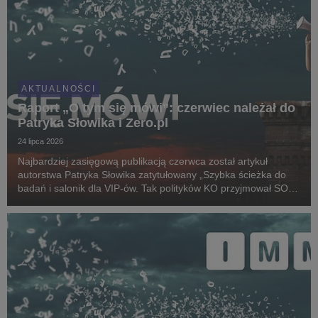
AKTUALNOŚCI
Raport „O tym się mówi”: czerwiec należał do
Patryka Słowika i Zero.pl
24 lipca 2026
Najbardziej zasięgową publikacją czerwca został artykuł
autorstwa Patryka Słowika zatytułowany „Szybka ścieżka do
badań i salonik dla VIP-ów. Tak polityków KO przyjmował SOR
Dawida Kacprzyka”, który ukazał się w serwisie Zero.pl. Teksty
dziennikarza zajęły aż cztery z pi...