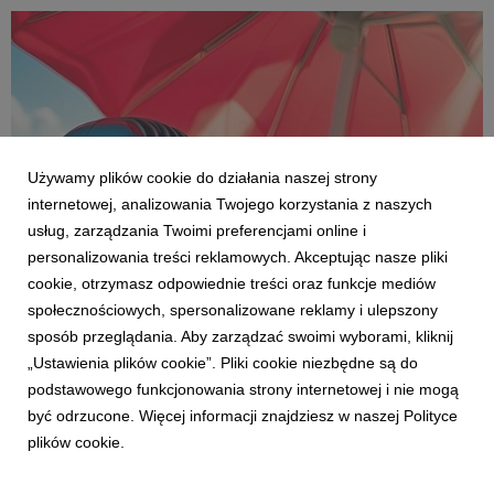
Comiesięczny raport przygotowuje Instytut Mon...
Używamy plików cookie do działania naszej strony
internetowej, analizowania Twojego korzystania z naszych
usług, zarządzania Twoimi preferencjami online i
personalizowania treści reklamowych. Akceptując nasze pliki
cookie, otrzymasz odpowiednie treści oraz funkcje mediów
społecznościowych, spersonalizowane reklamy i ulepszony
AKTUALNOŚCI
sposób przeglądania. Aby zarządzać swoimi wyborami, kliknij
Lato w Radiu ZET
„Ustawienia plików cookie”. Pliki cookie niezbędne są do
26 czerwca 2026
podstawowego funkcjonowania strony internetowej i nie mogą
Jak co roku Radio ZET przygotowało na wakacje bogatą ofertę
być odrzucone. Więcej informacji znajdziesz w naszej Polityce
akcji antenowych i wydarzeń plenerowych. Wśród nich znajdą
plików cookie.
się: „Wakacyjne bingo w Radiu ZET”, „Przebojowe Lato Radia
ZET”, trasa koncertowa „Lato ZET” oraz telewizyjny koncert
„Przeboje Lata Radia ZET i Polsatu...