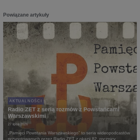
Powiązane artykuły
AKTUALNOŚCI
Radio ZET z serią rozmów z Powstańcami
Warszawskimi
27 lipca 2026
„Pamięci Powstania Warszawskiego” to seria wideopodcastów
przygotowanych przez Radio ZET z okazji 82. rocznicy