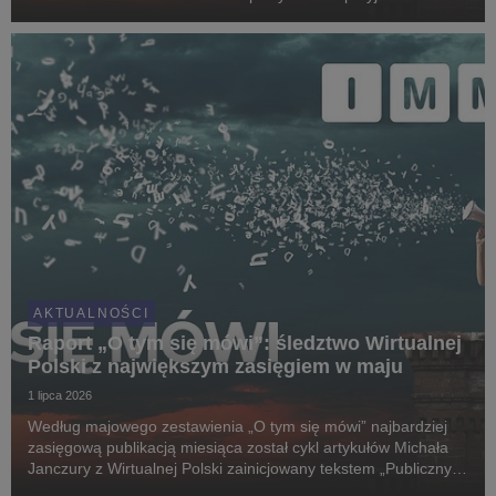
Dawida Kacprzyka”, który ukazał się w serwisie Zero.pl. Teksty
dziennikarza zajęły aż cztery z pi...
AKTUALNOŚCI
Raport „O tym się mówi”: śledztwo Wirtualnej
Polski z największym zasięgiem w maju
1 lipca 2026
Według majowego zestawienia „O tym się mówi” najbardziej
zasięgową publikacją miesiąca został cykl artykułów Michała
Janczury z Wirtualnej Polski zainicjowany tekstem „Publiczny
szpital, prywatny zabieg krewnego senatora KO”.