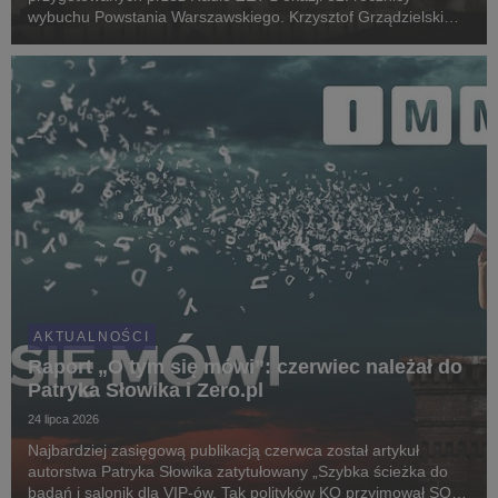
wybuchu Powstania Warszawskiego. Krzysztof Grządzielski
rozmawia z uczestnikami zrywu z 1944 roku oraz osobami od
lat pielęgnującymi pamięć o tamtych wydarzenia...
AKTUALNOŚCI
Raport „O tym się mówi”: czerwiec należał do
Patryka Słowika i Zero.pl
24 lipca 2026
Najbardziej zasięgową publikacją czerwca został artykuł
autorstwa Patryka Słowika zatytułowany „Szybka ścieżka do
badań i salonik dla VIP-ów. Tak polityków KO przyjmował SOR