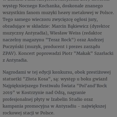
występ Nocnego Kochanka, doskonale znanego
wszystkim fanom muzyki heavy metalowej w Polsce.
Tego samego wieczoru zwycięzcę ogłosi jury,
obradujące w składzie: Marcin Bąkiewicz (dyrektor
muzyczny Antyradia), Wiesław Weiss (redaktor
naczelny magazynu "Teraz Rock") oraz Andrzej
Puczyński (muzyk, producent i prezes zarządu
ZPAV). Koncert poprowadzi Piotr "Makak" Szarłacki
z Antyradia.
Nagrodami w tej edycji konkursu, obok prestiżowej
statuetki "Złota Kosa", są: występ u boku gwiazd
Najpiękniejszego Festiwalu Świata "Pol'and'Rock
2019" w Kostrzynie nad Odrą, nagranie
profesjonalnej płyty w Izabelin Studio oraz
kampania promocyjna w Antyradiu - największej
rockowej stacji w Polsce.