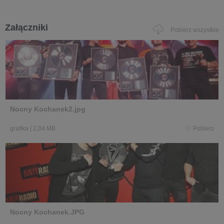
Załączniki
Pobierz wszystkie
Nocny Kochanek2.jpg
grafika
|
2,04 MB
Pobierz
Nocny Kochanek.JPG