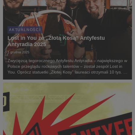
AKTUALNOŚCI
Lost in You ze „Złotą Kosą” Antyfestu
Antyradia 2025
1 grudnia 2025
Zwycięzcą tegorocznego Antyfestu Antyradia – największego w
Polsce przeglądu rockowych talentów – został zespół Lost in
You. Oprócz statuetki „Złotej Kosy” laureaci otrzymali 10 tys. zł
w formie vouchera na sprzęt muzyczny w salonach Riff, a
także wystąpią na Pol’and’Roc...