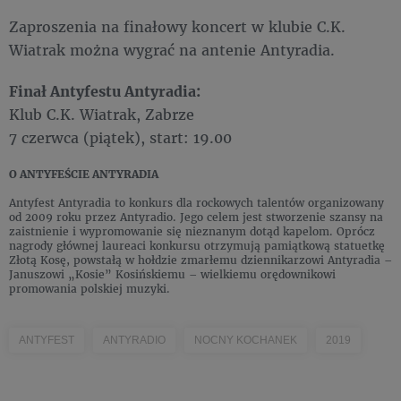
Zaproszenia na finałowy koncert w klubie C.K.
Wiatrak można wygrać na antenie Antyradia.
Finał Antyfestu Antyradia:
Klub C.K. Wiatrak, Zabrze
7 czerwca (piątek), start: 19.00
O ANTYFEŚCIE ANTYRADIA
Antyfest Antyradia to konkurs dla rockowych talentów organizowany
od 2009 roku przez Antyradio. Jego celem jest stworzenie szansy na
zaistnienie i wypromowanie się nieznanym dotąd kapelom. Oprócz
nagrody głównej laureaci konkursu otrzymują pamiątkową statuetkę
Złotą Kosę, powstałą w hołdzie zmarłemu dziennikarzowi Antyradia –
Januszowi „Kosie” Kosińskiemu – wielkiemu orędownikowi
promowania polskiej muzyki.
ANTYFEST
ANTYRADIO
NOCNY KOCHANEK
2019