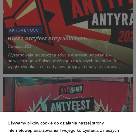
AKTUALNOŚCI
Rusza Antyfest Antyradia 2025
3 listopada 2025
Wystartowała tegoroczna edycja Antyfestu Antyradia –
największego w Polsce przeglądu rockowych talentów. To
wyjątkowa okazja dla artystów grających muzykę gitarową,
którzy chcą zaprezentować swoją twórczość szerszej
publiczności i zaistnieć na ogólnopolskiej scenie rocko...
Używamy plików cookie do działania naszej strony
internetowej, analizowania Twojego korzystania z naszych