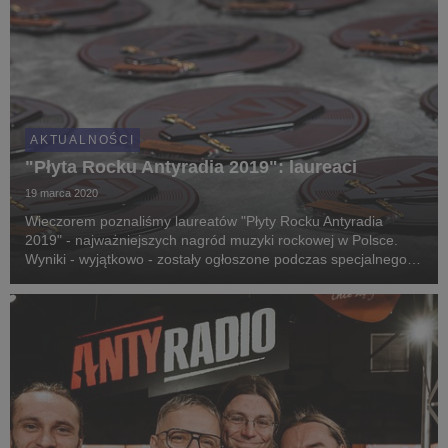
AKTUALNOŚCI
"Płyta Rocku Antyradia 2019": laureaci
19 marca 2020
Wieczorem poznaliśmy laureatów "Płyty Rocku Antyradia
2019" - najważniejszych nagród muzyki rockowej w Polsce.
Wyniki - wyjątkowo - zostały ogłoszone podczas specjalnego
programu na antenie stacji zamiast na gali, która miała się
odbyć w warszawskim Klubie "Stodoła". Sta...