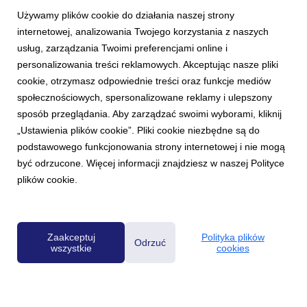
Używamy plików cookie do działania naszej strony
internetowej, analizowania Twojego korzystania z naszych
usług, zarządzania Twoimi preferencjami online i
personalizowania treści reklamowych. Akceptując nasze pliki
cookie, otrzymasz odpowiednie treści oraz funkcje mediów
AKTUALNOŚCI
społecznościowych, spersonalizowane reklamy i ulepszony
Przez życie z radiem - nowa kampania Radia
sposób przeglądania. Aby zarządzać swoimi wyborami, kliknij
ZET
„Ustawienia plików cookie”. Pliki cookie niezbędne są do
21 września 2017
podstawowego funkcjonowania strony internetowej i nie mogą
Ruszyła ogólnopolska kampania wizerunkowa Radia ZET,
być odrzucone. Więcej informacji znajdziesz w naszej Polityce
której głównym hasłem jest „siła muzyki”. W 11 największych
plików cookie.
miastach można zobaczyć billboardy z cytatami bezpośrednio
nawiązującymi do spotu telewizyjnego. Kampania została
przygotowana w nowej oprawie graficznej i je...
Zaakceptuj
Polityka plików
Odrzuć
wszystkie
cookies
Powered by