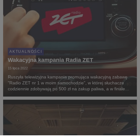
AKTUALNOŚCI
Wakacyjna kampania Radia ZET
15 lipca 2022
Ruszyła telewizyjna kampania promująca wakacyjną zabawę
"Radio ZET nr 1 w moim samochodzie", w której słuchacze
codziennie zdobywają po 500 zł na zakup paliwa, a w finale
roczne tankowanie swojego auta.