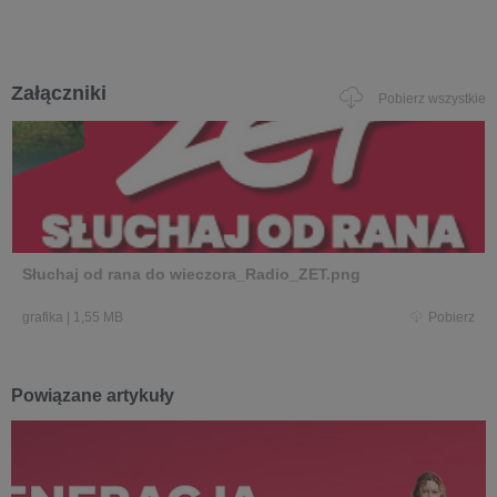
Załączniki
Pobierz wszystkie
Słuchaj od rana do wieczora_Radio_ZET.png
grafika
|
1,55 MB
Pobierz
Powiązane artykuły