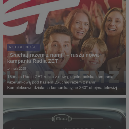
AKTUALNOŚCI
„Słuchaj razem z nami” – rusza nowa
kampania Radia ZET
14 maja 2025
15 maja Radio ZET rusza z nową, ogólnopolską kampanią
wizerunkową pod hasłem „Słuchaj razem z nami”.
Kompleksowe działania komunikacyjne 360° obejmą telewizję,
sieci kin, prasę, outdoor, internet oraz media społecznościowe.
Kampanii towarzyszy również zabawa antenowa. ...