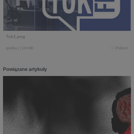
Tok1.png
grafika
|
1,08 MB
Pobierz
Powiązane artykuły