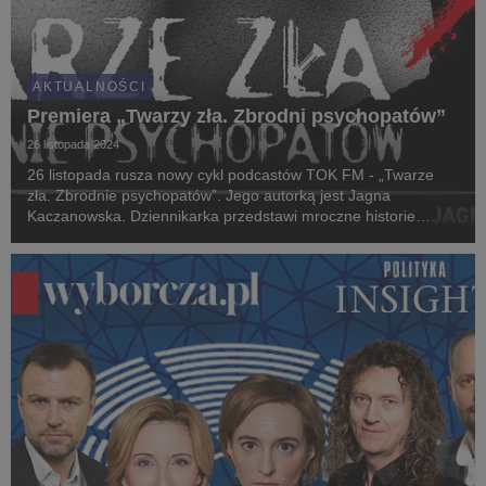
AKTUALNOŚCI
Premiera „Twarzy zła. Zbrodni psychopatów”
26 listopada 2024
26 listopada rusza nowy cykl podcastów TOK FM - „Twarze
zła. Zbrodnie psychopatów”. Jego autorką jest Jagna
Kaczanowska. Dziennikarka przedstawi mroczne historie
zbrodni i profile morderców z zaburzeniami dyssocjalnymi,
którzy ich dokonali.