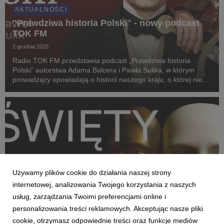
AKTUALNOŚCI
"Prawdziwa historia Polski" - nowy podcast
TOK FM
2 grudnia 2025
Radio TOK FM przedstawia podcast „Prawdziwa historia
Polski” autorstwa Adama Balcera i Pawła Sulika, w którym
prowadzący opowiadają o historii naszego kraju, o której nie
uczy się w szkołach. Sprawdzają, na ile wersja podręcznikowa
zgadza się z rzeczywistością, pokazują,...
Używamy plików cookie do działania naszej strony
internetowej, analizowania Twojego korzystania z naszych
usług, zarządzania Twoimi preferencjami online i
personalizowania treści reklamowych. Akceptując nasze pliki
cookie, otrzymasz odpowiednie treści oraz funkcje mediów
AKTUALNOŚCI