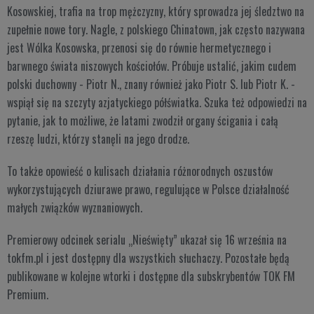
Kosowskiej, trafia na trop mężczyzny, który sprowadza jej śledztwo na
zupełnie nowe tory. Nagle, z polskiego Chinatown, jak często nazywana
jest Wólka Kosowska, przenosi się do równie hermetycznego i
barwnego świata niszowych kościołów. Próbuje ustalić, jakim cudem
polski duchowny - Piotr N., znany również jako Piotr S. lub Piotr K. -
wspiął się na szczyty azjatyckiego półświatka. Szuka też odpowiedzi na
pytanie, jak to możliwe, że latami zwodził organy ścigania i całą
rzeszę ludzi, którzy stanęli na jego drodze.
To także opowieść o kulisach działania różnorodnych oszustów
wykorzystujących dziurawe prawo, regulujące w Polsce działalność
małych związków wyznaniowych.
Premierowy odcinek serialu „Nieświęty” ukazał się 16 września na
tokfm.pl i jest dostępny dla wszystkich słuchaczy. Pozostałe będą
publikowane w kolejne wtorki i dostępne dla subskrybentów TOK FM
Premium.