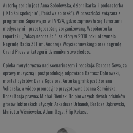
Autorką serialu jest Anna Sobolewska, dziennikarka i podcasterka
(„Kto śpi spokojnie”,„Państwa zbiórek”). W przeszłości związana z
programem Superwizjer w TVN24, gdzie zajmowała się tematami
medycznymi i przestępczością zorganizowaną. Współautorka
reportażu „Polscy neonaziści”, za który w 2018 roku otrzymała
Nagrodę Radia ZET im. Andrzeja Woyciechowskiego oraz nagrodę
Grand Press w kategorii dziennikarstwo śledcze.
Opieka merytoryczna nad scenariuszem i redakcja: Barbara Sowa, za
oprawę muzyczną i postprodukcję odpowiada Bartosz Dąbrowski,
montaż cytatów: Daria Kędziora. Autorką grafik jest Zoriana
Volianska, a wideo promocyjne przygotowała Joanna Sarwińska.
Konsultacja prawna: Michał Bieniak. Do pierwszych dwóch odcinków
głosów lektorskich użyczyli: Arkadiusz Urbanek, Bartosz Dąbrowski,
Marietta Wiśniewska, Adam Ozga, Filip Kekusz.