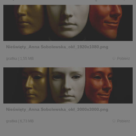
Nieświęty_Anna Sobolewska_okł_1920x1080.png
grafika
|
1,55 MB
Pobierz
Nieświęty_Anna Sobolewska_okł_3000x3000.png
grafika
|
6,73 MB
Pobierz