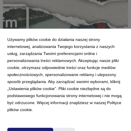
Używamy plików cookie do działania naszej strony
internetowej, analizowania Twojego korzystania z naszych
usług, zarządzania Twoimi preferencjami online i
personalizowania treści reklamowych. Akceptując nasze pliki
cookie, otrzymasz odpowiednie treści oraz funkcje mediów
społecznościowych, spersonalizowane reklamy i ulepszony
AKTUALNOŚCI
sposób przeglądania. Aby zarządzać swoimi wyborami, kliknij
„Misja: Kaja” – nowy podcast śledczy TOK FM
„Ustawienia plików cookie”. Pliki cookie niezbędne są do
3 marca 2026
podstawowego funkcjonowania strony internetowej i nie mogą
Radio TOK FM prezentuje autorski podcast śledczy „Misja:
być odrzucone. Więcej informacji znajdziesz w naszej Polityce
Kaja”. To poruszająca, bezkompromisowa opowieść o
plików cookie.
zmaganiach z traumą z przeszłości, o walce o siebie i o
sprawiedliwość. Premiera pierwszego odcinka odbędzie się w
środę, 4 marca w TOK FM Premium.