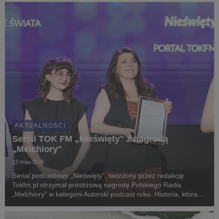
śledczy odsłania kulisy wieloletniego procederu wyłudzania...
AKTUALNOŚCI
Serial TOK FM „Nieświęty" z nagrodą
„Melchiory"
13 maja 2026
Serial podcastowy „Nieświęty”, tworzony przez redakcję
Tokfm.pl otrzymał prestiżową nagrodę Polskiego Radia
„Melchiory" w kategorii Autorski podcast roku. Historia, która
znalazła uznanie jurorów, zaczyna się od dziennikarskiego
śledztwa wokół największej od 30 lat spraw...