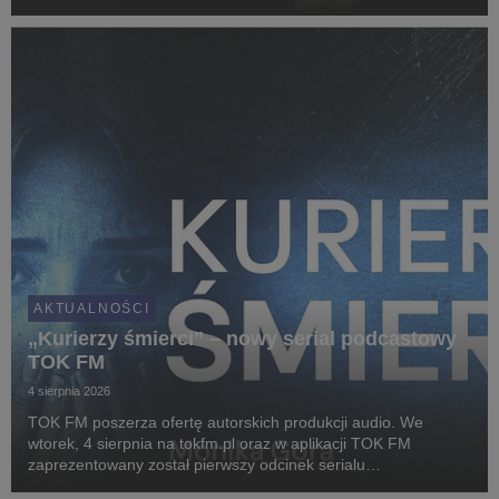
uczy się w szkołach. Sprawdzają, na ile wersja podręcznikowa
zgadza się z rzeczywistością, pokazują,...
AKTUALNOŚCI
„Kurierzy śmierci” – nowy serial podcastowy
TOK FM
4 sierpnia 2026
TOK FM poszerza ofertę autorskich produkcji audio. We
wtorek, 4 sierpnia na tokfm.pl oraz w aplikacji TOK FM
zaprezentowany został pierwszy odcinek serialu
podcastowego „Kurierzy śmierci”. Ośmioodcinkowy reportaż