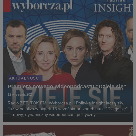
AKTUALNOŚCI
Premiera nowego wideopodcastu "Dzieje się"
12 września 2024
Radio ZET, TOK FM, Wyborcza.pl i Polityka Insight łączą siły.
Już w najbliższy piątek 13 września br. zadebiutuje "Dzieje się"
— nowy, dynamiczny wideopodcast polityczny.