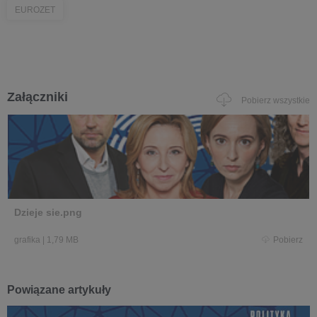
EUROZET
Załączniki
Pobierz wszystkie
Dzieje sie.png
grafika
|
1,79 MB
Pobierz
Powiązane artykuły