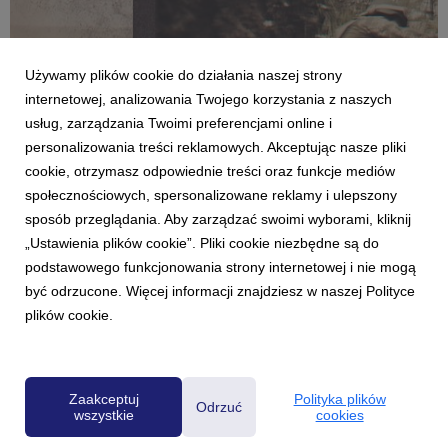
Używamy plików cookie do działania naszej strony
internetowej, analizowania Twojego korzystania z naszych
usług, zarządzania Twoimi preferencjami online i
personalizowania treści reklamowych. Akceptując nasze pliki
cookie, otrzymasz odpowiednie treści oraz funkcje mediów
AKTUALNOŚCI
społecznościowych, spersonalizowane reklamy i ulepszony
Nowy wideopodcast Radia ZET "W razie W":
sposób przeglądania. Aby zarządzać swoimi wyborami, kliknij
co robić, gdy wybuchnie wojna?
„Ustawienia plików cookie”. Pliki cookie niezbędne są do
22 lipca 2025
podstawowego funkcjonowania strony internetowej i nie mogą
Radio ZET prezentuje nowy wideopodcast "W razie W" –
być odrzucone. Więcej informacji znajdziesz w naszej Polityce
bezkompromisowy cykl, mierzący się z jednym z największych
plików cookie.
lęków współczesności: wybuchem wojny. Program prowadzi
dziennikarz Łukasz Mordarski, który rozmawia z ekspertami
wojskowymi, psychologami i osobami mającymi be...
Zaakceptuj
Polityka plików
Odrzuć
wszystkie
cookies