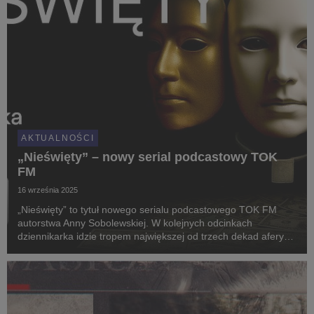
AKTUALNOŚCI
„Nieświęty” – nowy serial podcastowy TOK
FM
16 września 2025
„Nieświęty” to tytuł nowego serialu podcastowego TOK FM
autorstwa Anny Sobolewskiej. W kolejnych odcinkach
dziennikarka idzie tropem największej od trzech dekad afery
związanej z praniem brudnych pieniędzy w Polsce. Tak trafia
do świata niszowych kościołów i związków wyz...