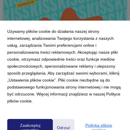
Używamy plików cookie do działania naszej strony
internetowej, analizowania Twojego korzystania z naszych
usług, zarządzania Twoimi preferencjami online i
personalizowania treści reklamowych. Akceptując nasze pliki
cookie, otrzymasz odpowiednie treści oraz funkcje mediów
społecznościowych, spersonalizowane reklamy i ulepszony
AKTUALNOŚCI
sposób przeglądania. Aby zarządzać swoimi wyborami, kliknij
Rock Radio zmienia się w Radio KISS FM
„Ustawienia plików cookie”. Pliki cookie niezbędne są do
1 lipca 2026
podstawowego funkcjonowania strony internetowej i nie mogą
1 lipca br. wystartowało Radio KISS FM – nowoczesna stacja
być odrzucone. Więcej informacji znajdziesz w naszej Polityce
muzyczna w formacie CHR TOP 40 skierowana do młodych
plików cookie.
słuchaczy w wieku 15-30 lat. Na antenie można usłyszeć
wyłącznie najnowsze hity, viralowe przeboje i utwory
wyznaczające trendy w mediach społecznościowych. St...
Zaakceptuj
Polityka plików
Odrzuć