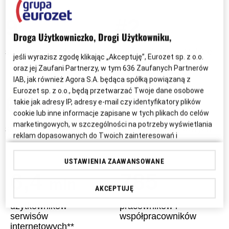
9
#2
Droga Użytkowniczko, Drogi Użytkowniku,
stacji radiowych
grupa radiowa w Polsce
jeśli wyrazisz zgodę klikając „Akceptuję”, Eurozet sp. z o.o.
oraz jej Zaufani Partnerzy, w tym
636
Zaufanych Partnerów
IAB, jak również Agora S.A. będąca spółką powiązaną z
Eurozet sp. z o.o., będą przetwarzać Twoje dane osobowe
6,7
11
takie jak adresy IP, adresy e-mail czy identyfikatory plików
mln
cookie lub inne informacje zapisane w tych plikach do celów
marketingowych, w szczególności na potrzeby wyświetlania
słuchaczy radia*
serwisów internetowych
reklam dopasowanych do Twoich zainteresowań i
preferencji w swoich serwisach, aplikacjach i w Internecie lub
personalizacji treści w nich wyświetlanych. Wyrażenie zgody
USTAWIENIA ZAAWANSOWANE
jest dobrowolne. Jeśli nie chcesz wyrazić zgody, chcesz
6,4
785
mln
ograniczyć jej zakres lub chcesz wycofać zgodę uprzednio
AKCEPTUJĘ
udzieloną przejdź do „Ustawień Zaawansowanych”.
użytkowników
pracowników i
Twoje dane osobowe mogą być przetwarzane także do
serwisów
współpracowników
internetowych**
celów badania i mierzenia informacji dotyczących