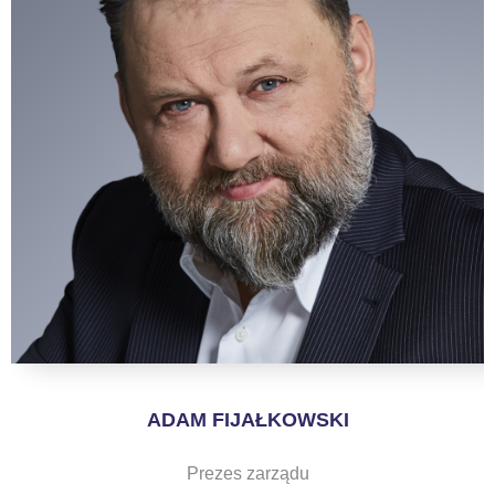
prywatności” w stopce serwisu i przechodząc do „Ustawień
Zaawansowanych”. Zmiana ustawień plików cookie możliwa
jest także za pomocą ustawień przeglądarki.
My, nasi Zaufani Partnerzy oraz Agora S.A. mogą
przetwarzać dane osobowe w następujących
celach:
Użycie dokładnych danych geolokalizacyjnych.
Aktywne skanowanie charakterystyki urządzenia do celów
identyfikacji. Przechowywanie informacji na urządzeniu lub
dostęp do nich. Spersonalizowane reklamy i treści, pomiar
reklam i treści, badnie odbiorców i ulepszanie usług.
Lista Zaufanych Partnerów
ADAM FIJAŁKOWSKI
Prezes zarządu