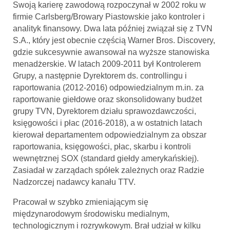
Swoją karierę zawodową rozpoczynał w 2002 roku w
firmie Carlsberg/Browary Piastowskie jako kontroler i
analityk finansowy. Dwa lata później związał się z TVN
S.A., który jest obecnie częścią Warner Bros. Discovery,
gdzie sukcesywnie awansował na wyższe stanowiska
menadżerskie. W latach 2009-2011 był Kontrolerem
Grupy, a następnie Dyrektorem ds. controllingu i
raportowania (2012-2016) odpowiedzialnym m.in. za
raportowanie giełdowe oraz skonsolidowany budżet
grupy TVN, Dyrektorem działu sprawozdawczości,
księgowości i płac (2016-2018), a w ostatnich latach
kierował departamentem odpowiedzialnym za obszar
raportowania, księgowości, płac, skarbu i kontroli
wewnętrznej SOX (standard giełdy amerykańskiej).
Zasiadał w zarządach spółek zależnych oraz Radzie
Nadzorczej nadawcy kanału TTV.
Pracował w szybko zmieniającym się
międzynarodowym środowisku medialnym,
technologicznym i rozrywkowym. Brał udział w kilku