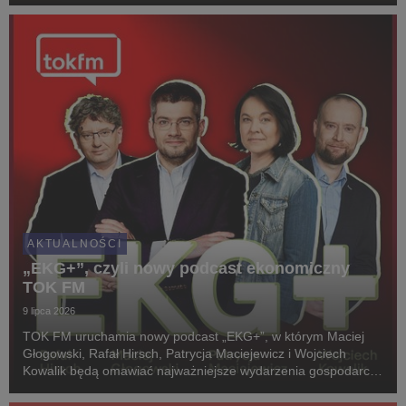
90. XX wieku i początku lat dwutysięcznych widziane przez
pryzmat prasy tamtego okresu. Premiera już we w...
AKTUALNOŚCI
„EKG+”, czyli nowy podcast ekonomiczny
TOK FM
9 lipca 2026
TOK FM uruchamia nowy podcast „EKG+”, w którym Maciej
Głogowski, Rafał Hirsch, Patrycja Maciejewicz i Wojciech
Kowalik będą omawiać najważniejsze wydarzenia gospodarcze
minionego tygodnia.