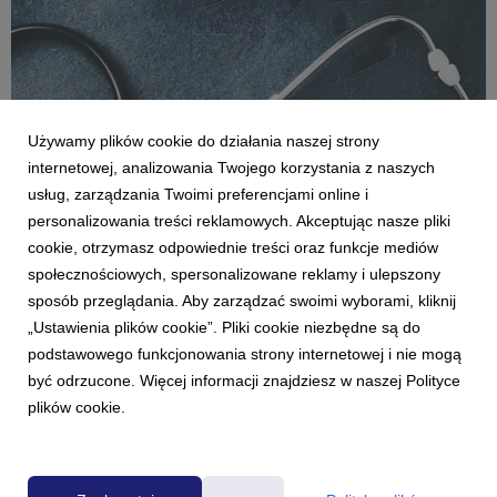
Używamy plików cookie do działania naszej strony
internetowej, analizowania Twojego korzystania z naszych
usług, zarządzania Twoimi preferencjami online i
personalizowania treści reklamowych. Akceptując nasze pliki
cookie, otrzymasz odpowiednie treści oraz funkcje mediów
AKTUALNOŚCI
społecznościowych, spersonalizowane reklamy i ulepszony
"Podziemie" - nowy podcast Michała Janczury
sposób przeglądania. Aby zarządzać swoimi wyborami, kliknij
w TOK FM
„Ustawienia plików cookie”. Pliki cookie niezbędne są do
12 lipca 2023
podstawowego funkcjonowania strony internetowej i nie mogą
TOK FM prezentuje nowy radiowy serial dokumentalny
być odrzucone. Więcej informacji znajdziesz w naszej Polityce
Michała Janczury zatytułowany „Podziemie”. Tym razem
plików cookie.
dziennikarz odsłoni kulisy świata medycyny alternatywnej,
niepotwierdzonej naukowo, mającej pomóc w leczeniu
boreliozy. Nowy podcast TOK FM będzie miał premierę w
czwa...