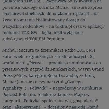
„Mikrofon TOK FM". Począwszy od 12 kwietnia br.
po emisji każdego odcinka Michał Janczura zaprosi
słuchaczy i słuchaczki do udziału w dyskusji - na
żywo na antenie.Nielimitowany dostęp do
wszystkich odcinków - na tokfm.pl oraz w aplikacji
mobilnej TOK FM - będą mieli wyłącznie
subskrybenci TOK FM Premium.
Michał Janczura to dziennikarz Radia TOK FM i
autor wielu nagradzanych seriali radiowych. Są
wśród nich: „Piecza" - produkcja nominowana do
prestiżowych nagród dziennikarskich, w tym Grand
Press 2021 w kategorii Reportaż audio, za którą
Michał Janczura otrzymał tytuł „Czułego
sygnalisty”; „Folwark" - nagrodzony w Konkursie
Podcast Roku im. redaktora Janusza Majki w
kategorii „Polityka, społeczeństwo, gospodarka”
oraz „Eksperyment" - doceniony nagrodą Grand