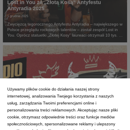
Lost in You ze „Złotą Kosą” Antyfestu
Antyradia 2025
1 grudnia 2025
Zwycięzcą tegorocznego Antyfestu Antyradia – największego w
Polsce przeglądu rockowych talentów – został zespół Lost in
You. Oprócz statuetki „Złotej Kosy” laureaci otrzymali 10 tys. zł
w formie vouchera na sprzęt muzyczny w salonach Riff, a
także wystąpią na Pol’and’Roc...
Używamy plików cookie do działania naszej strony
internetowej, analizowania Twojego korzystania z naszych
usług, zarządzania Twoimi preferencjami online i
personalizowania treści reklamowych. Akceptując nasze pliki
cookie, otrzymasz odpowiednie treści oraz funkcje mediów
AKTUALNOŚCI
społecznościowych, spersonalizowane reklamy i ulepszony
Kampania Antyradia, do zgarnięcia czarna