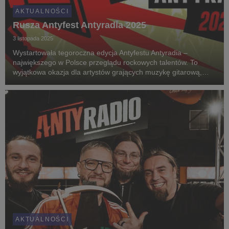
AKTUALNOŚCI
Rusza Antyfest Antyradia 2025
3 listopada 2025
Wystartowała tegoroczna edycja Antyfestu Antyradia –
największego w Polsce przeglądu rockowych talentów. To
wyjątkowa okazja dla artystów grających muzykę gitarową,
którzy chcą zaprezentować swoją twórczość szerszej
publiczności i zaistnieć na ogólnopolskiej scenie rocko...
AKTUALNOŚCI