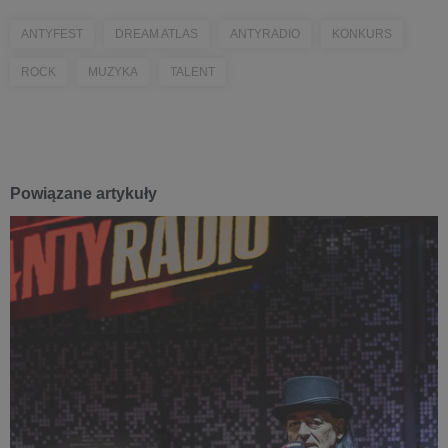
ANTYFEST
DREAM ATLAS
ANTYRADIO
KONKURS
ROCK
MUZYKA
TALENT
Powiązane artykuły