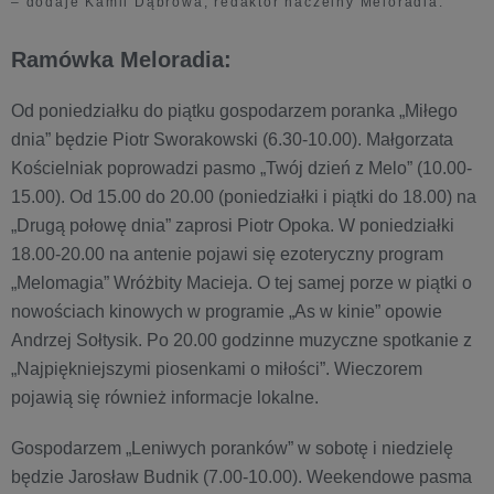
– dodaje Kamil Dąbrowa, redaktor naczelny Meloradia.
Ramówka Meloradia:
Od poniedziałku do piątku gospodarzem poranka „Miłego
dnia” będzie Piotr Sworakowski (6.30-10.00). Małgorzata
Kościelniak poprowadzi pasmo „Twój dzień z Melo” (10.00-
15.00). Od 15.00 do 20.00 (poniedziałki i piątki do 18.00) na
„Drugą połowę dnia” zaprosi Piotr Opoka. W poniedziałki
18.00-20.00 na antenie pojawi się ezoteryczny program
„Melomagia” Wróżbity Macieja. O tej samej porze w piątki o
nowościach kinowych w programie „As w kinie” opowie
Andrzej Sołtysik. Po 20.00 godzinne muzyczne spotkanie z
„Najpiękniejszymi piosenkami o miłości”. Wieczorem
pojawią się również informacje lokalne.
Gospodarzem „Leniwych poranków” w sobotę i niedzielę
będzie Jarosław Budnik (7.00-10.00). Weekendowe pasma