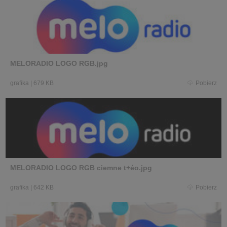
MELORADIO LOGO RGB.jpg
grafika
|
679 KB
Pobierz
MELORADIO LOGO RGB ciemne t+éo.jpg
grafika
|
642 KB
Pobierz