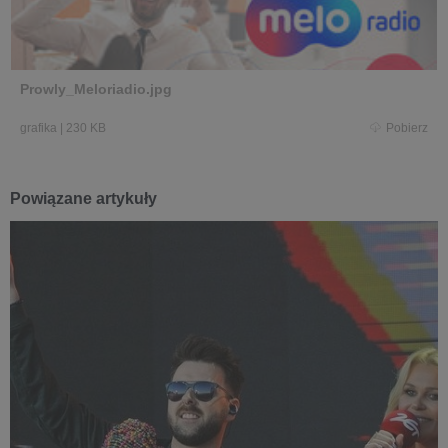
Prowly_Meloriadio.jpg
grafika
|
230 KB
Pobierz
Powiązane artykuły