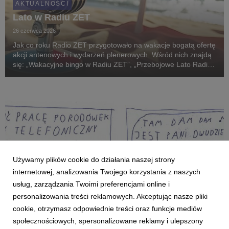
AKTUALNOŚCI
Lato w Radiu ZET
26 czerwca 2026
Jak co roku Radio ZET przygotowało na wakacje bogatą ofertę
akcji antenowych i wydarzeń plenerowych. Wśród nich znajdą
się: „Wakacyjne bingo w Radiu ZET”, „Przebojowe Lato Radia
ZET”, trasa koncertowa „Lato ZET” oraz telewizyjny koncert
„Przeboje Lata Radia ZET i Polsatu...
Używamy plików cookie do działania naszej strony
internetowej, analizowania Twojego korzystania z naszych
usług, zarządzania Twoimi preferencjami online i
personalizowania treści reklamowych. Akceptując nasze pliki
cookie, otrzymasz odpowiednie treści oraz funkcje mediów
AKTUALNOŚCI
społecznościowych, spersonalizowane reklamy i ulepszony
TOK FM i Janek Koza wracają z kampanią „Na