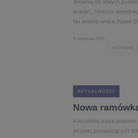
Jesienią do stałych punkt
dranie”, „Historia niejedn
Na antenę wraca Paweł C
8 września 2017
ANTYRADIO
AKTUALNOŚCI
Nowa ramówka
4 września rusza jesienn
zespołu prowadzących doł