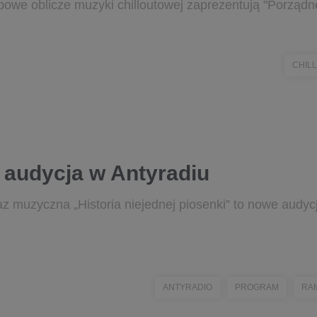
lubowe oblicze muzyki chilloutowej zaprezentują "Porząd
CHILL
 audycja w Antyradiu
az muzyczna „Historia niejednej piosenki” to nowe aud
ANTYRADIO
PROGRAM
RA