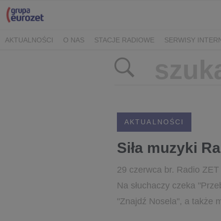
AKTUALNOŚCI
O NAS
STACJE RADIOWE
SERWISY INTE
POLITYKA PRYWATNOŚCI
AKTUALNOŚCI
Siła muzyki Ra
29 czerwca br. Radio ZET 
Na słuchaczy czeka "Przeb
"Znajdź Nosela", a także