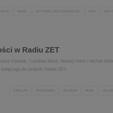
KACJE
NOSEL
AKTYWNE LATO Z RADIEM ZET
KINO
KINO
ści w Radiu ZET
sz Karolak, Czesław Mozil, Maciej Orłoś i Michał Zieliń
ą dołączają do zespołu Radia ZET.
KAROLAK
PAKOSIŃSKA
ZIELIŃSKI
MOZIL
ORŁOŚ