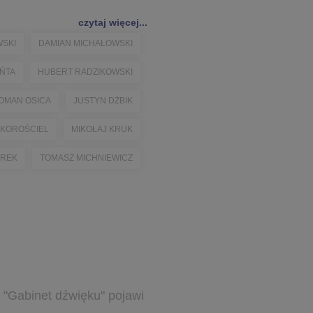
czytaj więcej...
SKI
DAMIAN MICHAŁOWSKI
ŃTA
HUBERT RADZIKOWSKI
OMAN OSICA
JUSTYN DŻBIK
 KOROŚCIEL
MIKOŁAJ KRUK
OREK
TOMASZ MICHNIEWICZ
, "Gabinet dźwięku" pojawi