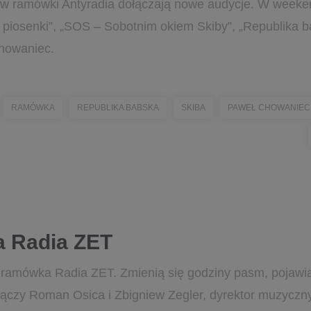
ów ramówki Antyradia dołączają nowe audycje. W weeken
ej piosenki”, „SOS – Sobotnim okiem Skiby”, „Republika b
howaniec.
RAMÓWKA
REPUBLIKA BABSKA
SKIBA
PAWEŁ CHOWANIEC
 Radia ZET
a ramówka Radia ZET. Zmienią się godziny pasm, pojawi
ączy Roman Osica i Zbigniew Zegler, dyrektor muzyczn