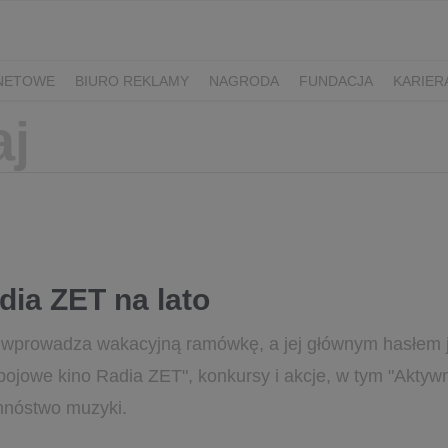
RNETOWE
BIURO REKLAMY
NAGRODA
FUNDACJA
KARIER
dia ZET na lato
wprowadza wakacyjną ramówkę, a jej głównym hasłem jes
ojowe kino Radia ZET", konkursy i akcje, w tym "Aktywn
 mnóstwo muzyki.