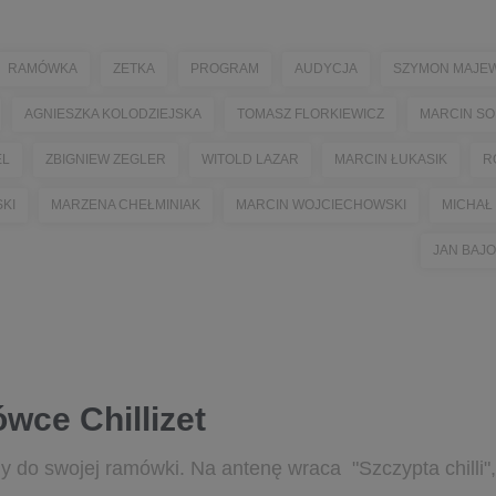
RAMÓWKA
ZETKA
PROGRAM
AUDYCJA
SZYMON MAJEW
AGNIESZKA KOLODZIEJSKA
TOMASZ FLORKIEWICZ
MARCIN SO
EL
ZBIGNIEW ZEGLER
WITOLD LAZAR
MARCIN ŁUKASIK
R
KI
MARZENA CHEŁMINIAK
MARCIN WOJCIECHOWSKI
MICHAŁ
JAN BAJ
wce Chillizet
y do swojej ramówki. Na antenę wraca "Szczypta chilli"