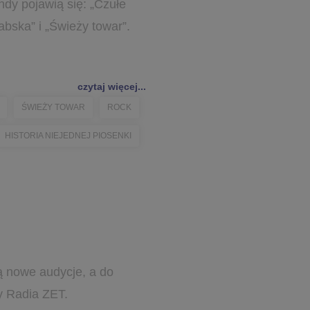
dy pojawią się: „Czułe
abska” i „Świeży towar”.
czytaj więcej...
ŚWIEŻY TOWAR
ROCK
HISTORIA NIEJEDNEJ PIOSENKI
ą nowe audycje, a do
y Radia ZET.