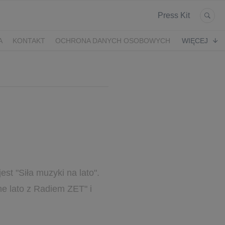
Press Kit
A
KONTAKT
OCHRONA DANYCH OSOBOWYCH
WIĘCEJ
t "Siła muzyki na lato".
e lato z Radiem ZET" i