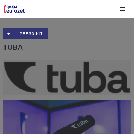
PRESS KIT
TUBA
rsz_tuba-czarne(2).png
4,39 KB